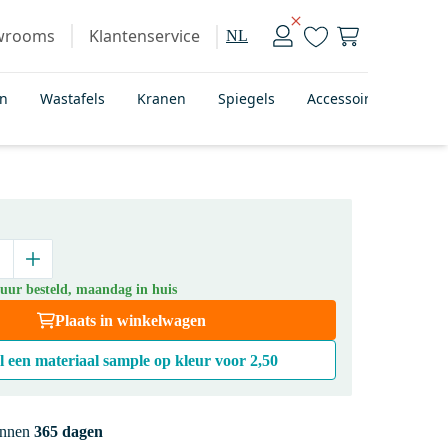
wrooms
Klantenservice
NL
en
Wastafels
Kranen
Spiegels
Accessoires
Bad
 uur besteld, maandag in huis
Plaats in winkelwagen
l een materiaal sample op kleur voor
2,50
innen
365 dagen