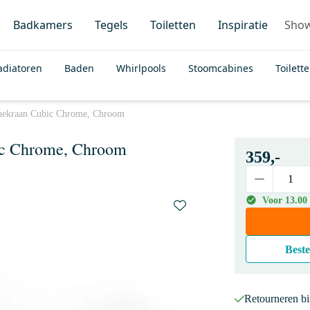
Badkamers
Tegels
Toiletten
Inspiratie
Sho
adiatoren
Baden
Whirlpools
Stoomcabines
Toilett
hekraan Cubic Chrome, Chroom
ic Chrome, Chroom
359,-
Voor 13.00
Beste
Retourneren b