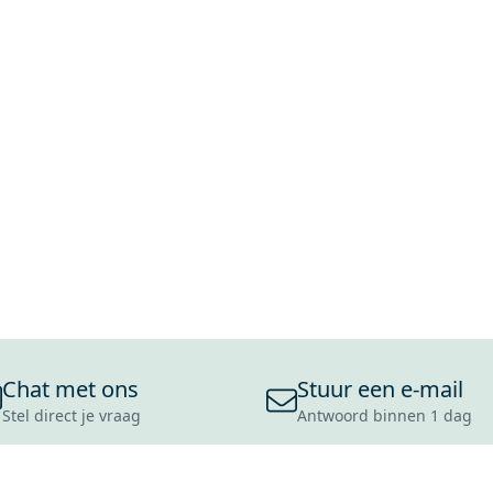
Chat met ons
Stuur een e-mail
Stel direct je vraag
Antwoord binnen 1 dag