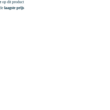
e
op dit product
 de
laagste prijs