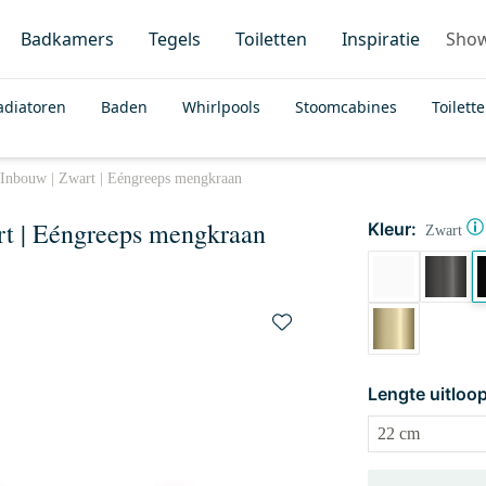
Badkamers
Tegels
Toiletten
Inspiratie
Sho
adiatoren
Baden
Whirlpools
Stoomcabines
Toilett
 Inbouw | Zwart | Eéngreeps mengkraan
rt | Eéngreeps mengkraan
Kleur:
Zwart
Lengte uitloop