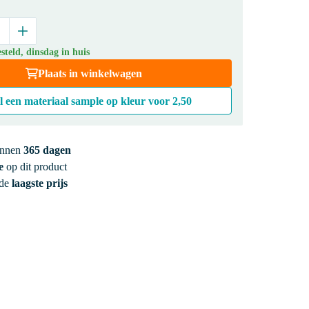
teld, dinsdag in huis
Plaats in winkelwagen
l een materiaal sample op kleur voor
2,50
innen
365 dagen
e
op dit product
 de
laagste prijs