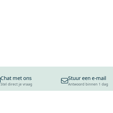
Chat met ons
Stuur een e-mail
Stel direct je vraag
Antwoord binnen 1 dag
ONS ASSORTIMENT
OVER MAXARO
KLANT