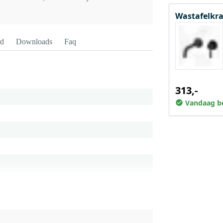
Wastafelkra
rd
Downloads
Faq
313,-
Vandaag be