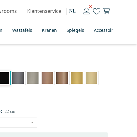
wrooms
Klantenservice
NL
en
Wastafels
Kranen
Spiegels
Accessoires
Bad
:
22 cm