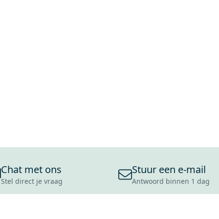
Chat met ons
Stuur een e-mail
Stel direct je vraag
Antwoord binnen 1 dag