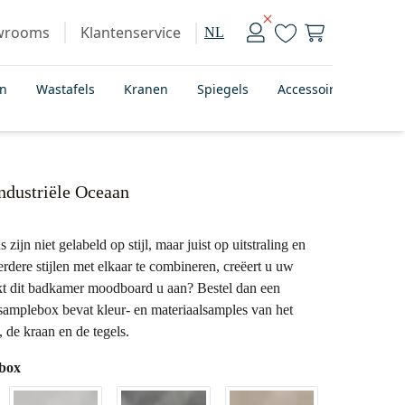
wrooms
Klantenservice
NL
en
Wastafels
Kranen
Spiegels
Accessoires
Bad
dustriële Oceaan
ijn niet gelabeld op stijl, maar juist op uitstraling en
dere stijlen met elkaar te combineren, creëert u uw
eekt dit badkamer moodboard u aan? Bestel dan een
amplebox bevat kleur- en materiaalsamples van het
de kraan en de tegels.
ebox