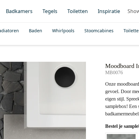
Badkamers
Tegels
Toiletten
Inspiratie
Sho
adiatoren
Baden
Whirlpools
Stoomcabines
Toilett
Moodboard In
MB0076
Onze moodboards z
gevoel. Door meer
eigen stijl. Spr
samplebox! Een s
badkamermeubel, 
Bestel je sampl