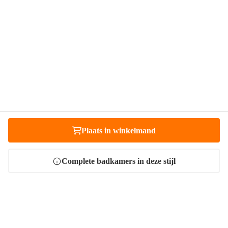
Plaats in winkelmand
Heb je vragen?
Complete badkamers in deze stijl
Bel 088 - 205 47 00
Direct antwoord op je vraag
Chat met ons
Stel direct je vraag
Stuur een e-mail
Antwoord binnen 1 dag
Bezoek onze showrooms