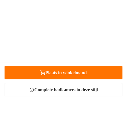
Plaats in winkelmand
Heb je vragen?
Complete badkamers in deze stijl
Bel 088 - 205 47 00
Direct antwoord op je vraag
Chat met ons
Stel direct je vraag
Stuur een e-mail
Antwoord binnen 1 dag
Bezoek onze showrooms