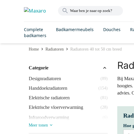
Complete
Badkamermeubels
Douches
R
badkamers
Home
Radiatoren
Radiatoren 40 tot 50 cm breed
Rad
Categorie
Designradiatoren
Bij Maxar
(89)
hoogtes.
Handdoekradiatoren
(154)
advies. 
Elektrische radiatoren
(81)
Elektrische vloerverwarming
(28)
Rad
Infraroodverwarming
(6)
Meer tonen
Hoe g