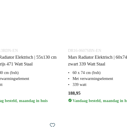
13RDN-EN
DR16-0607SBN-EN
adiator Elektrisch | 55x130 cm
Mars Radiator Elektrisch | 60x7
ijs 471 Watt Staal
zwart 339 Watt Staal
30 cm (bxh)
60 x 74 cm (bxh)
rwarmingselement
Met verwarmingselement
tt
339 watt
188,95
g besteld, maandag in huis
Vandaag besteld, maandag in h