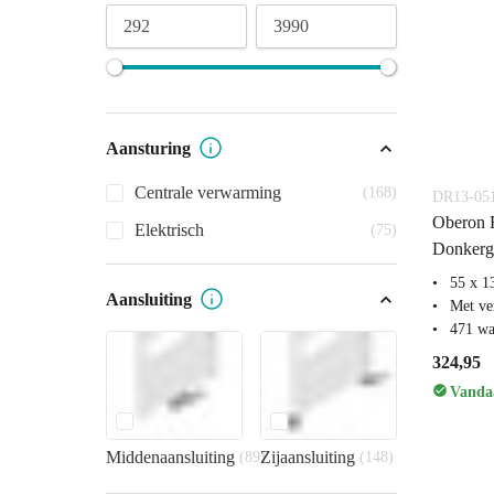
292
3990
Aansturing
Centrale verwarming
(168)
DR13-05
Oberon R
Elektrisch
(75)
Donkergr
55 x 1
Aansluiting
Met ve
471 wa
324,95
Vandaa
Middenaansluiting
Zijaansluiting
(89)
(148)