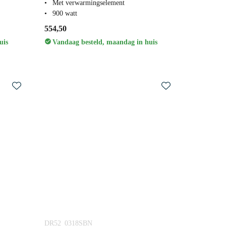
Met verwarmingselement
900 watt
554,50
uis
Vandaag besteld, maandag in huis
DR52_0318SBN