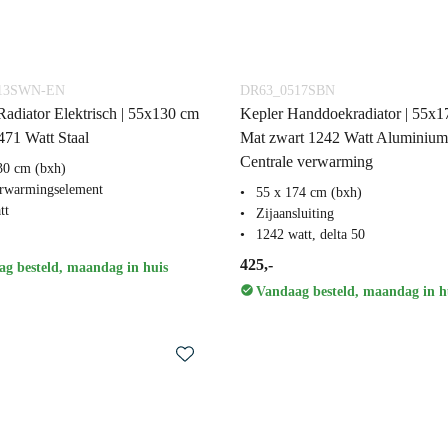
513SWN-EN
DR63_0517SBN
adiator Elektrisch | 55x130 cm
Kepler Handdoekradiator | 55x
471 Watt Staal
Mat zwart 1242 Watt Aluminium
Centrale verwarming
30 cm (bxh)
rwarmingselement
55 x 174 cm (bxh)
tt
Zijaansluiting
1242 watt, delta 50
425,-
g besteld, maandag in huis
Vandaag besteld, maandag in h