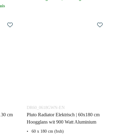
uis
DR60_0618GWN-EN
x130 cm
Pluto Radiator Elektrisch | 60x180 cm
Hoogglans wit 900 Watt Aluminium
60 x 180 cm (bxh)