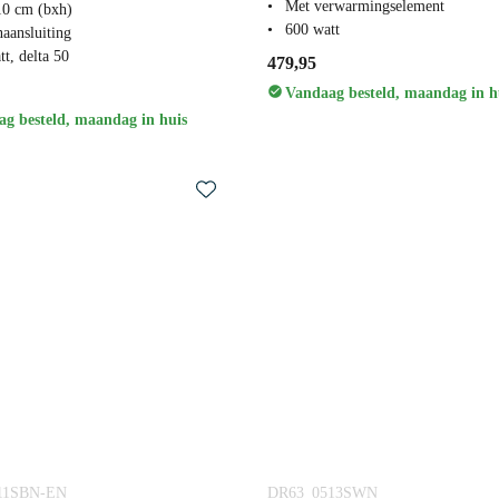
Met verwarmingselement
10 cm (bxh)
600 watt
aansluiting
t, delta 50
479,95
Vandaag besteld, maandag in h
g besteld, maandag in huis
11SBN-EN
DR63_0513SWN