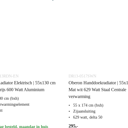
513RDN-EN
DR13-0517SWN
adiator Elektrisch | 55x130 cm
Oberon Handdoekradiator | 55x
rijs 600 Watt Aluminium
Mat wit 629 Watt Staal Centrale
verwarming
30 cm (bxh)
rwarmingselement
55 x 174 cm (bxh)
tt
Zijaansluiting
629 watt, delta 50
295,-
g besteld, maandag in huis