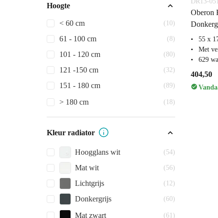
DR13-05
Hoogte
Oberon R
< 60 cm
(10)
Donkergr
61 - 100 cm
(8)
55 x 1
Met ve
101 - 120 cm
(80)
629 wa
121 -150 cm
(32)
404,50
151 - 180 cm
(89)
Vandaa
> 180 cm
(18)
Kleur radiator
Hoogglans wit
(54)
Mat wit
(56)
Lichtgrijs
(12)
Donkergrijs
(60)
Mat zwart
(61)