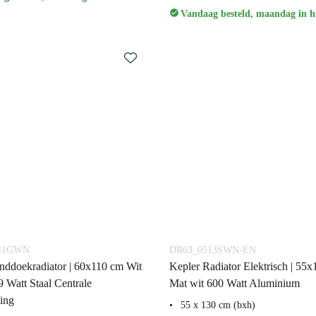
Vandaag besteld, maandag in h
611GWN
DR63_0513SWN-EN
ddoekradiator | 60x110 cm Wit
Kepler Radiator Elektrisch | 55
9 Watt Staal Centrale
Mat wit 600 Watt Aluminium
ing
55 x 130 cm (bxh)