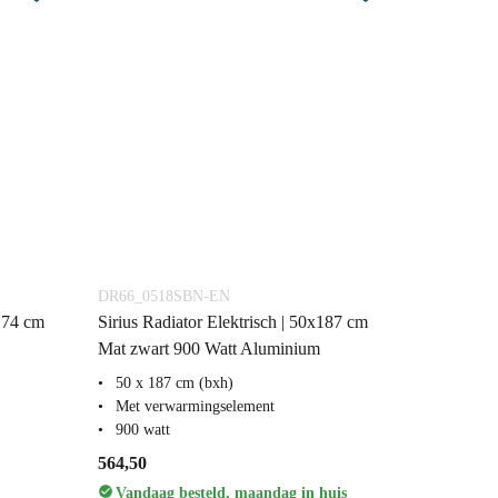
DR66_0518SBN-EN
174 cm
Sirius Radiator Elektrisch | 50x187 cm
Mat zwart 900 Watt Aluminium
50 x 187 cm (bxh)
Met verwarmingselement
900 watt
564,50
Vandaag besteld, maandag in huis