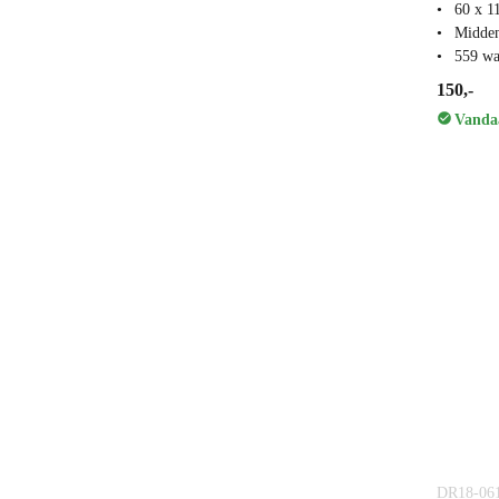
60 x 1
Midden
559 wat
150,-
Vandaa
DR18-06