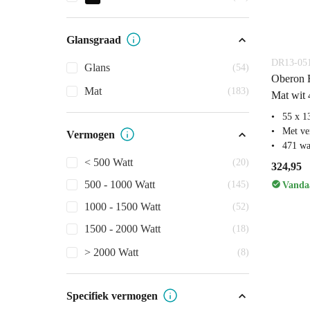
Glansgraad
DR13-0
Glans
(54)
Oberon R
Mat
(183)
Mat wit 
55 x 1
Met ve
Vermogen
471 wa
< 500 Watt
(20)
324,95
500 - 1000 Watt
(145)
Vandaa
1000 - 1500 Watt
(52)
1500 - 2000 Watt
(18)
> 2000 Watt
(8)
Specifiek vermogen