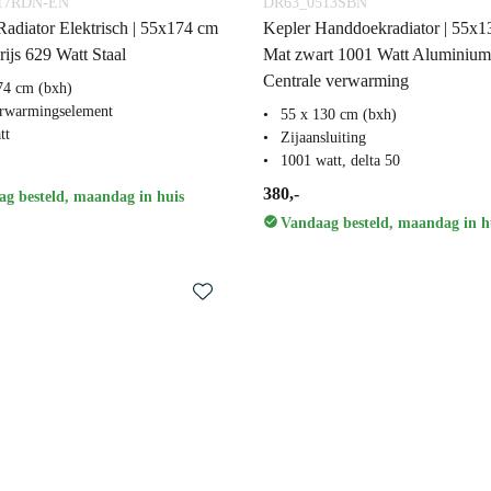
17RDN-EN
DR63_0513SBN
adiator Elektrisch | 55x174 cm
Kepler Handdoekradiator | 55x
ijs 629 Watt Staal
Mat zwart 1001 Watt Aluminium
Centrale verwarming
74 cm (bxh)
rwarmingselement
55 x 130 cm (bxh)
tt
Zijaansluiting
1001 watt, delta 50
380,-
g besteld, maandag in huis
Vandaag besteld, maandag in h