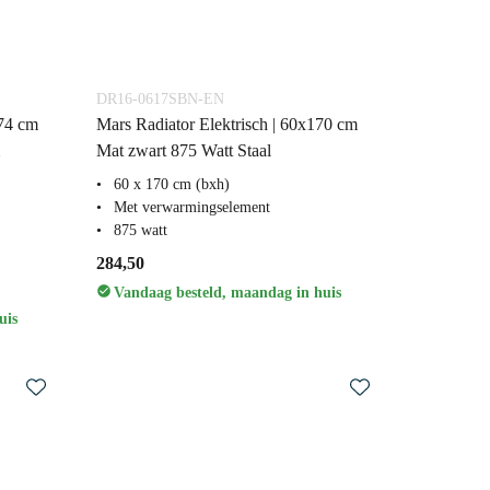
DR16-0617SBN-EN
174 cm
Mars Radiator Elektrisch | 60x170 cm
Mat zwart 875 Watt Staal
60 x 170 cm (bxh)
Met verwarmingselement
875 watt
284,50
Vandaag besteld, maandag in huis
uis