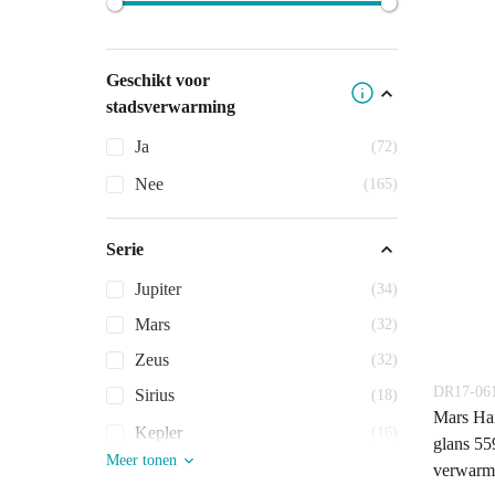
Geschikt voor
stadsverwarming
Ja
(72)
Nee
(165)
Serie
Jupiter
(34)
Mars
(32)
Zeus
(32)
DR17-0
Sirius
(18)
Mars Han
Kepler
(16)
glans 55
Meer tonen
verwarm