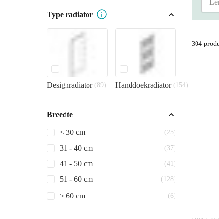
Type radiator
304 prod
Designradiator
Handdoekradiator
(89)
(154)
Breedte
< 30 cm
(25)
31 - 40 cm
(37)
41 - 50 cm
(41)
51 - 60 cm
(128)
> 60 cm
(6)