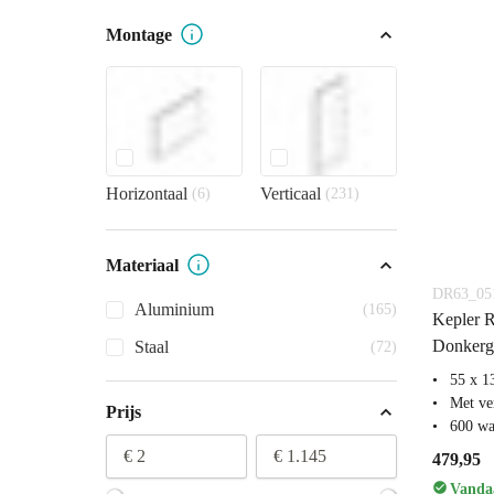
Montage
Horizontaal
Verticaal
(6)
(231)
Materiaal
DR63_0
Aluminium
(165)
Kepler R
Donkerg
Staal
(72)
55 x 1
Met ve
Prijs
600 wa
€ 2
€ 1.145
479,95
Vandaa