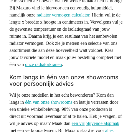
je misschien af: hoeveel watt en welke radiator heb ik nodig?
Bij Maxaro vind je hiervoor een eenvoudig hulpmiddel,
namelijk onze
radiator vermogen calculator
. Hierin vul je de
lengte x breedte x hoogte in centimeters in. Vervolgens vul je
de gewenste temperatuur en de isolatiegraad van jouw
ruimte in. Daarna krijg je een resultaat van het aanbevolen
radiator vermogen. Ook zie je meteen een selectie van ons
assortiment die aan deze hoeveelheid watt voldoet. Kies
jouw favoriete model en maak jouw bestelling compleet met
één van
onze radiatorkranen
.
Kom langs in één van onze showrooms
voor persoonlijk advies
Wil je onze modellen in het echt bewonderen? Kom dan
langs in
één van onze showrooms
en laat je verrassen door
een unieke winkelbeleving. 98% van onze producten is
direct uit voorraad leverbaar of af te halen. Heb je vragen, of
wil je advies op maat? Maak dan
een vrijblijvende afspraak
met een verkoopadviseur. Bij Maxaro slaag je voor
alles