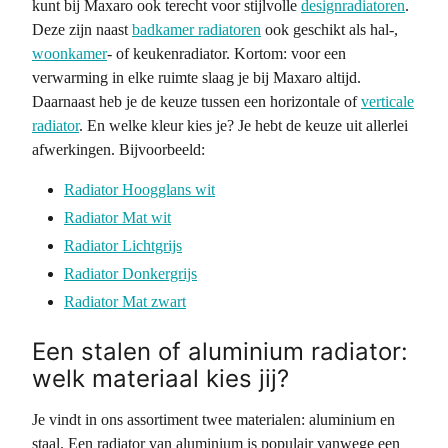
kunt bij Maxaro ook terecht voor stijlvolle
designradiatoren
.
Deze zijn naast
badkamer radiatoren
ook geschikt als hal-,
woonkamer
- of keukenradiator. Kortom: voor een
verwarming in elke ruimte slaag je bij Maxaro altijd.
Daarnaast heb je de keuze tussen een horizontale of
verticale
radiator
. En welke kleur kies je? Je hebt de keuze uit allerlei
afwerkingen. Bijvoorbeeld:
Radiator Hoogglans wit
Radiator Mat wit
Radiator Lichtgrijs
Radiator Donkergrijs
Radiator Mat zwart
Een stalen of aluminium radiator:
welk materiaal kies jij?
Je vindt in ons assortiment twee materialen: aluminium en
staal. Een radiator van aluminium is populair vanwege een