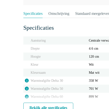
Specificaties
Omschrijving
Standaard meegeleve
Specificaties
Aansturing
Centrale verw
Diepte
4.6 cm
Hoogte
120 cm
Kleur
Wit
Kleurnaam
Mat wit
Warmteafgifte Delta 30
358 W
i
Warmteafgifte Delta 50
701 W
i
Warmteafgifte Delta 60
899 W
i
Bekijk alle specificaties