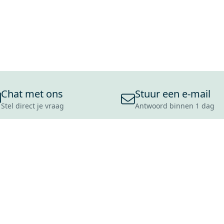
Chat met ons
Stuur een e-mail
Stel direct je vraag
Antwoord binnen 1 dag
ONS ASSORTIMENT
OVER MAXARO
KLANT
BADKAMERS
REVIEWS
CONTACT
TEGELS
OVER ONS
OPENINGS
TOILETTEN
CULTUURWAARDEN
LEVERING