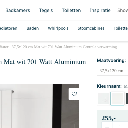
Badkamers
Tegels
Toiletten
Inspiratie
Sho
adiatoren
Baden
Whirlpools
Stoomcabines
Toilett
adiator | 37,5x120 cm Mat wit 701 Watt Aluminium Centrale verwarming
 cm Mat wit 701 Watt Aluminium
Maatvoering:
Kleurnaam:
Ma
255,-