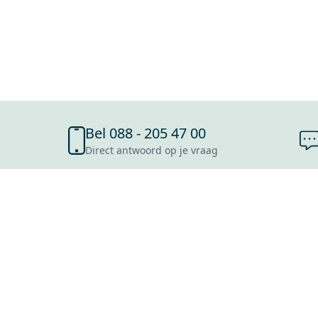
Bel 088 - 205 47 00
Direct antwoord op je vraag
SHOWROOMS
ROOSENDAAL
UTRECHT
ROTTERDAM