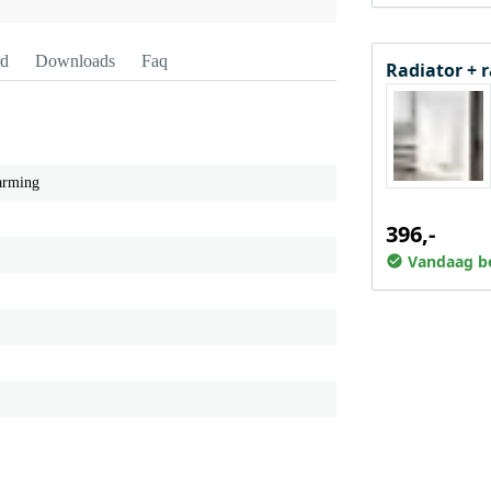
rd
Downloads
Faq
Radiator + 
arming
396,-
Vandaag be