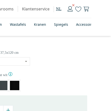
wrooms
Klantenservice
NL
en
Wastafels
Kranen
Spiegels
Accessoires
Bad
37,5x120 cm
t wit