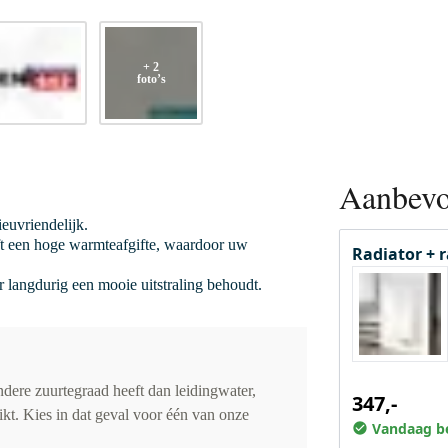
+ 2
foto’s
Aanbevo
euvriendelijk.
ft een hoge warmteafgifte, waardoor uw
Radiator + 
or langdurig een mooie uitstraling behoudt.
dere zuurtegraad heeft dan leidingwater,
347,-
ikt. Kies in dat geval voor één van onze
Vandaag be