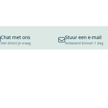
Chat met ons
Stuur een e-mail
Stel direct je vraag
Antwoord binnen 1 dag
ONS ASSORTIMENT
OVER MAXARO
KLANT
BADKAMERS
REVIEWS
CONTACT
TEGELS
OVER ONS
OPENINGS
TOILETTEN
CULTUURWAARDEN
LEVERING
MOODBOARDS
ONZE GESCHIEDENIS
SCHADE
DUURZAAMHEID
RETOURP