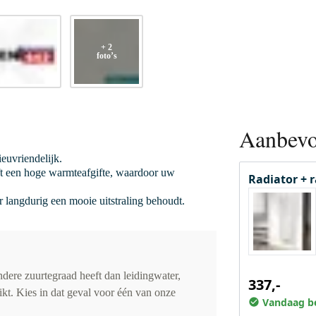
+ 2
foto’s
Aanbevo
euvriendelijk.
ft een hoge warmteafgifte, waardoor uw
Radiator + 
or langdurig een mooie uitstraling behoudt.
dere zuurtegraad heeft dan leidingwater,
337,-
ikt. Kies in dat geval voor één van onze
Vandaag be