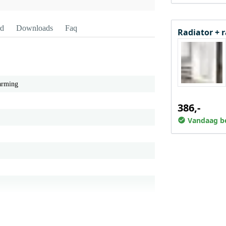
rd
Downloads
Faq
Radiator + 
arming
386,-
Vandaag be