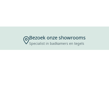
Bezoek onze showrooms
Specialist in badkamers en tegels
ENSERVICE
TIJDEN
SKOSTEN
ROCES