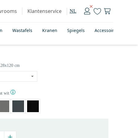
wrooms
Klantenservice
NL
en
Wastafels
Kranen
Spiegels
Accessoires
Bad
28x120 cm
t wit