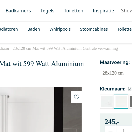
Badkamers
Tegels
Toiletten
Inspiratie
Sho
adiatoren
Baden
Whirlpools
Stoomcabines
Toilett
diator | 28x120 cm Mat wit 599 Watt Aluminium Centrale verwarming
 Mat wit 599 Watt Aluminium
Maatvoering:
Kleurnaam:
Ma
245,-