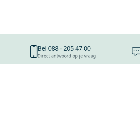
Bel 088 - 205 47 00
Direct antwoord op je vraag
SHOWROOMS
ROOSENDAAL
UTRECHT
ROTTERDAM
HOOFDDORP
Mijn Maxaro login
EINDHOVEN