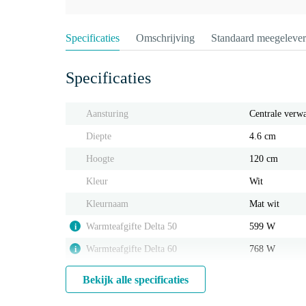
Specificaties
Omschrijving
Standaard meegeleve
Specificaties
Aansturing
Centrale verw
Diepte
4.6 cm
Hoogte
120 cm
Kleur
Wit
Kleurnaam
Mat wit
Warmteafgifte Delta 50
599 W
i
Warmteafgifte Delta 60
768 W
i
Bekijk alle specificaties