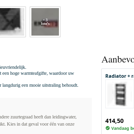
+ 3
foto’s
Aanbevo
euvriendelijk.
ft een hoge warmteafgifte, waardoor uw
Radiator + 
or langdurig een mooie uitstraling behoudt.
dere zuurtegraad heeft dan leidingwater,
414,50
ikt. Kies in dat geval voor één van onze
Vandaag be