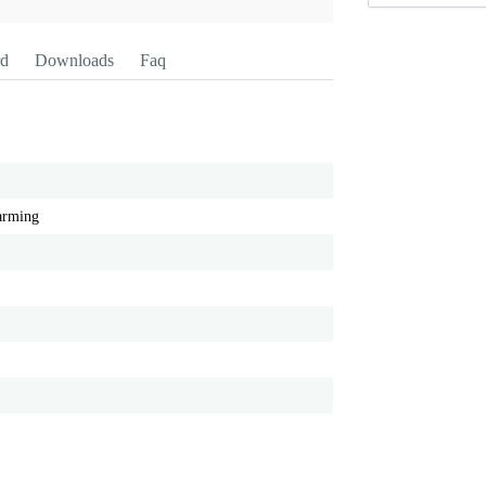
rd
Downloads
Faq
arming