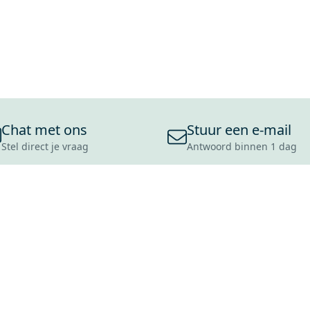
Chat met ons
Stuur een e-mail
Stel direct je vraag
Antwoord binnen 1 dag
ONS ASSORTIMENT
OVER MAXARO
KLANT
BADKAMERS
REVIEWS
CONTACT
TEGELS
OVER ONS
OPENINGS
TOILETTEN
CULTUURWAARDEN
LEVERING