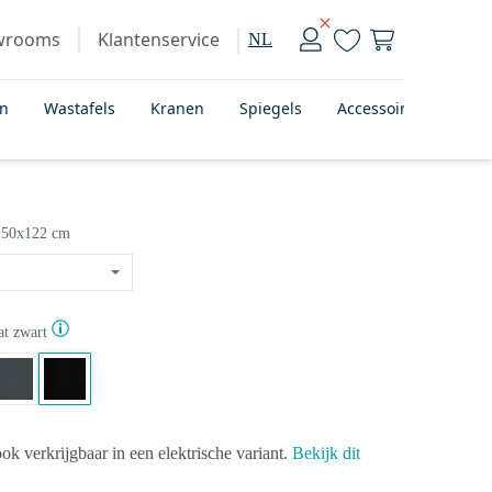
wrooms
Klantenservice
NL
en
Wastafels
Kranen
Spiegels
Accessoires
Bad
50x122 cm
t zwart
ook verkrijgbaar in een elektrische variant.
Bekijk dit