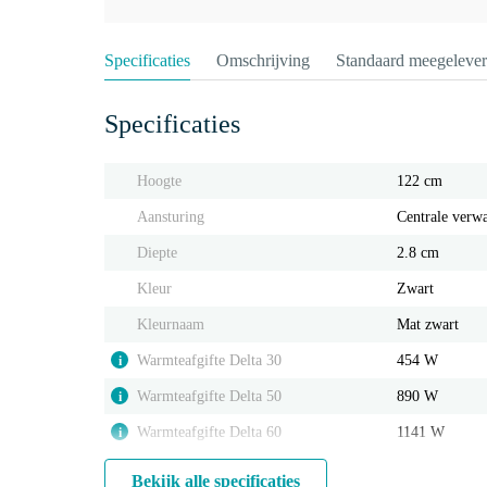
Specificaties
Omschrijving
Standaard meegeleve
Specificaties
Hoogte
122 cm
Aansturing
Centrale verw
Diepte
2.8 cm
Kleur
Zwart
Kleurnaam
Mat zwart
Warmteafgifte Delta 30
454 W
i
Warmteafgifte Delta 50
890 W
i
Warmteafgifte Delta 60
1141 W
i
Bekijk alle specificaties