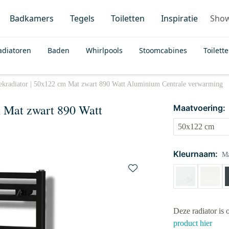
Badkamers
Tegels
Toiletten
Inspiratie
Sho
adiatoren
Baden
Whirlpools
Stoomcabines
Toilett
kradiator | 50x122 cm Mat zwart 890 Watt Aluminium Centrale verwarming
 Mat zwart 890 Watt
Maatvoering:
Kleurnaam:
Ma
Deze radiator is 
product hier