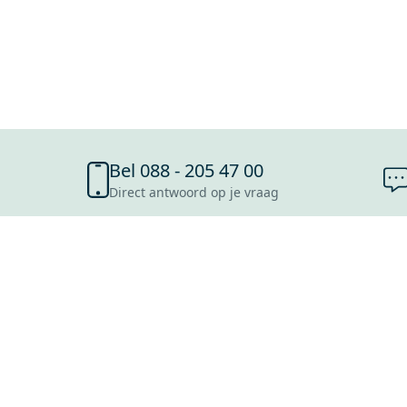
Bel 088 - 205 47 00
Direct antwoord op je vraag
SHOWROOMS
ROOSENDAAL
UTRECHT
ROTTERDAM