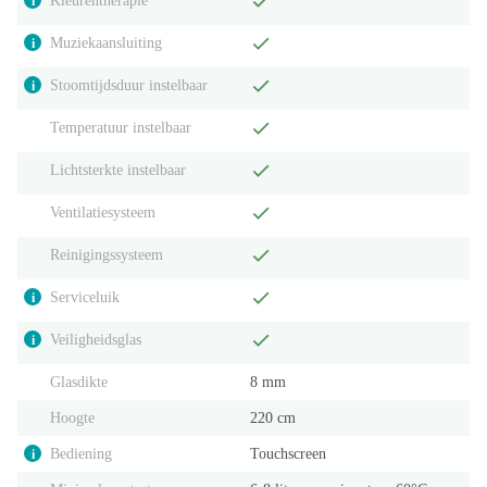
Kleurentherapie
i
Muziekaansluiting
i
Stoomtijdsduur instelbaar
i
Temperatuur instelbaar
Lichtsterkte instelbaar
Ventilatiesysteem
Reinigingssysteem
Serviceluik
i
Veiligheidsglas
i
Glasdikte
8 mm
Hoogte
220 cm
Bediening
Touchscreen
i