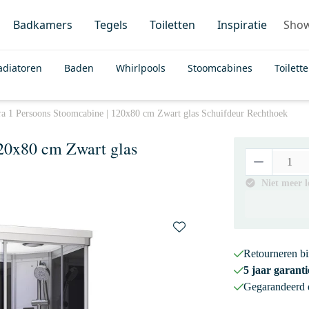
Badkamers
Tegels
Toiletten
Inspiratie
Sho
adiatoren
Baden
Whirlpools
Stoomcabines
Toilett
a 1 Persoons Stoomcabine | 120x80 cm Zwart glas Schuifdeur Rechthoek
20x80 cm Zwart glas
Niet meer 
Retourneren b
5 jaar garanti
Gegarandeerd