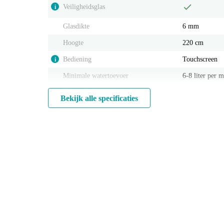
Veiligheidsglas
i
Glasdikte
6 mm
Hoogte
220 cm
Bediening
Touchscreen
i
Minimale watertoevoer
6-8 liter per 
Bekijk alle specificaties