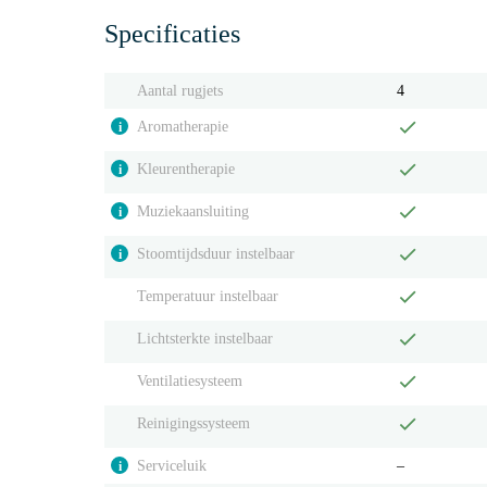
Specificaties
Aantal rugjets
4
Aromatherapie
i
Kleurentherapie
i
Muziekaansluiting
i
Stoomtijdsduur instelbaar
i
Temperatuur instelbaar
Lichtsterkte instelbaar
Ventilatiesysteem
Reinigingssysteem
Serviceluik
‒
i