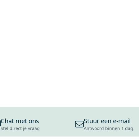
Chat met ons
Stuur een e-mail
Stel direct je vraag
Antwoord binnen 1 dag