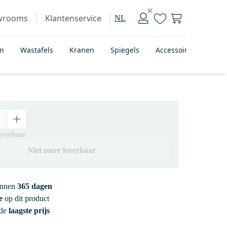
wrooms
Klantenservice
NL
en
Wastafels
Kranen
Spiegels
Accessoires
Bad
leverbaar
Niet meer leverbaar
innen
365 dagen
e
op dit product
 de
laagste prijs