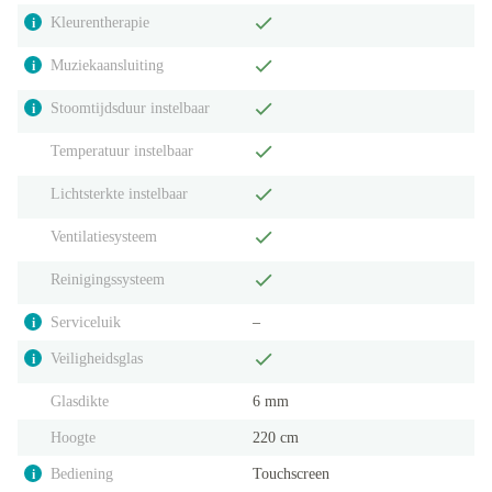
Kleurentherapie
i
Muziekaansluiting
i
Stoomtijdsduur instelbaar
i
Temperatuur instelbaar
Lichtsterkte instelbaar
Ventilatiesysteem
Reinigingssysteem
Serviceluik
‒
i
Veiligheidsglas
i
Glasdikte
6 mm
Hoogte
220 cm
Bediening
Touchscreen
i