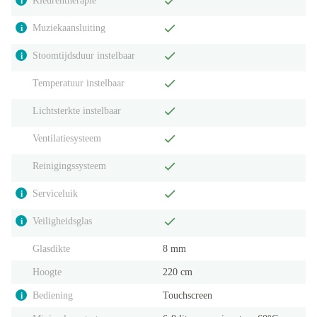
Kleurentherapie
i
Muziekaansluiting
i
Stoomtijdsduur instelbaar
i
Temperatuur instelbaar
Lichtsterkte instelbaar
Ventilatiesysteem
Reinigingssysteem
Serviceluik
i
Veiligheidsglas
i
Glasdikte
8 mm
Hoogte
220 cm
Bediening
Touchscreen
i