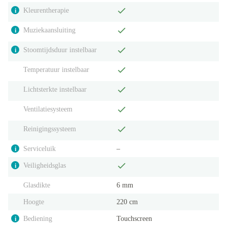
Kleurentherapie
i
Muziekaansluiting
i
Stoomtijdsduur instelbaar
i
Temperatuur instelbaar
Lichtsterkte instelbaar
Ventilatiesysteem
Reinigingssysteem
Serviceluik
‒
i
Veiligheidsglas
i
Glasdikte
6 mm
Hoogte
220 cm
Bediening
Touchscreen
i