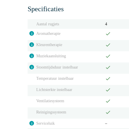
Specificaties
Aantal rugjets
4
Aromatherapie
i
Kleurentherapie
i
Muziekaansluiting
i
Stoomtijdsduur instelbaar
i
Temperatuur instelbaar
Lichtsterkte instelbaar
Ventilatiesysteem
Reinigingssysteem
Serviceluik
‒
i