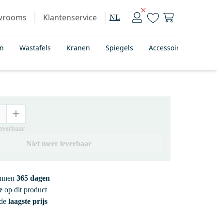
wrooms
Klantenservice
NL
en
Wastafels
Kranen
Spiegels
Accessoires
Bad
leverbaar
Niet meer leverbaar
innen
365 dagen
e
op dit product
 de
laagste prijs