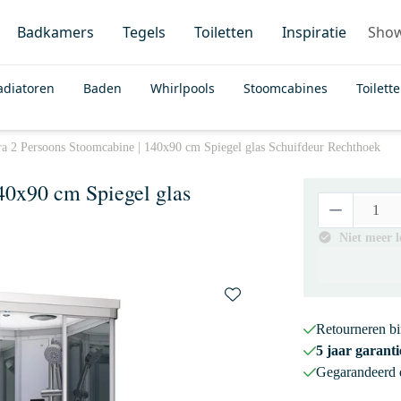
Badkamers
Tegels
Toiletten
Inspiratie
Sho
adiatoren
Baden
Whirlpools
Stoomcabines
Toilett
a 2 Persoons Stoomcabine | 140x90 cm Spiegel glas Schuifdeur Rechthoek
40x90 cm Spiegel glas
Niet meer 
Retourneren b
5 jaar garanti
Gegarandeerd