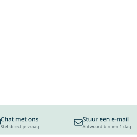
Chat met ons
Stuur een e-mail
Stel direct je vraag
Antwoord binnen 1 dag