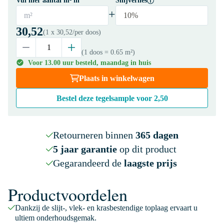
Vul hier aantal m² in
Snijverlies
+
m²
10%
30,52
(1 x
30,52
/per doos)
(1 doos
= 0.65 m²
)
Voor 13.00 uur besteld, maandag in huis
Plaats in winkelwagen
Bestel deze tegelsample voor
2,50
Retourneren binnen
365 dagen
5 jaar garantie
op dit product
Gegarandeerd de
laagste prijs
Productvoordelen
Dankzij de slijt-, vlek- en krasbestendige toplaag ervaart u
ultiem onderhoudsgemak.