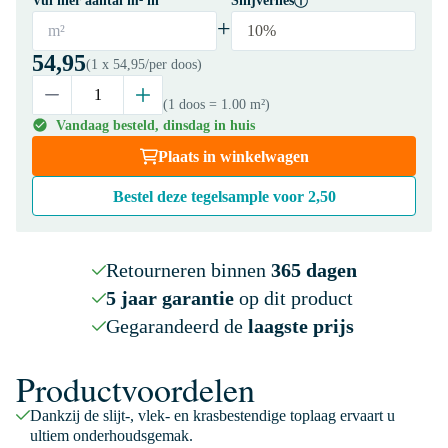
Vul hier aantal m² in
Snijverlies
+
m²
10%
54,95
(1 x
54,95
/per doos)
(1 doos
= 1.00 m²
)
Vandaag besteld, dinsdag in huis
Plaats in winkelwagen
Bestel deze tegelsample voor
2,50
Retourneren binnen
365 dagen
5 jaar garantie
op dit product
Gegarandeerd de
laagste prijs
Productvoordelen
Dankzij de slijt-, vlek- en krasbestendige toplaag ervaart u
ultiem onderhoudsgemak.