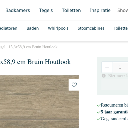
Badkamers
Tegels
Toiletten
Inspiratie
Sho
adiatoren
Baden
Whirlpools
Stoomcabines
Toilett
egel | 15,3x58,9 cm Bruin Houtlook
3x58,9 cm Bruin Houtlook
Niet meer 
Retourneren b
5 jaar garanti
Gegarandeerd