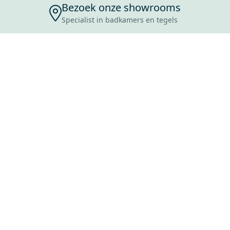
Bezoek onze showrooms
Specialist in badkamers en tegels
ENSERVICE
TIJDEN
SKOSTEN
ROCES
ANVRAAG
EVOORWAARDEN
ERWERPEN