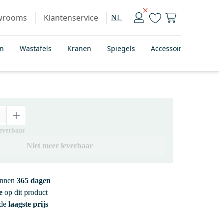
wrooms
Klantenservice
NL
en
Wastafels
Kranen
Spiegels
Accessoires
Bad
leverbaar
Niet meer leverbaar
innen
365 dagen
e
op dit product
 de
laagste prijs