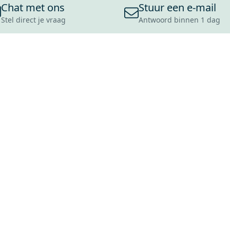
Chat met ons
Stuur een e-mail
Stel direct je vraag
Antwoord binnen 1 dag
ONS ASSORTIMENT
OVER MAXARO
KLANT
BADKAMERS
REVIEWS
CONTACT
TEGELS
OVER ONS
OPENINGS
TOILETTEN
CULTUURWAARDEN
LEVERING
MOODBOARDS
ONZE GESCHIEDENIS
SCHADE
DUURZAAMHEID
RETOURP
MAXARO ALS WERKGEVER
SERVICEA
VACATURES
ZAKELIJK
BLOG
GARANTI
ALLE OND