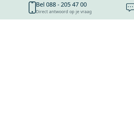
Bel 088 - 205 47 00
Direct antwoord op je vraag
SHOWROOMS
ROOSENDAAL
UTRECHT
ROTTERDAM
HOOFDDORP
Mijn Maxaro login
EINDHOVEN
LEEUWARDEN
HEERLEN
NIJMEGEN
ANTWERPEN