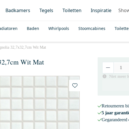
Badkamers
Tegels
Toiletten
Inspiratie
Sho
adiatoren
Baden
Whirlpools
Stoomcabines
Toilett
nolia 32,7x32,7cm Wit Mat
32,7cm Wit Mat
Niet meer 
Retourneren b
5 jaar garanti
Gegarandeerd