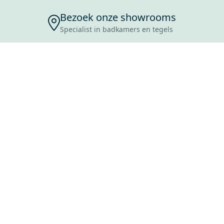
Bezoek onze showrooms
Specialist in badkamers en tegels
ENSERVICE
TIJDEN
SKOSTEN
ROCES
ANVRAAG
EVOORWAARDEN
ERWERPEN