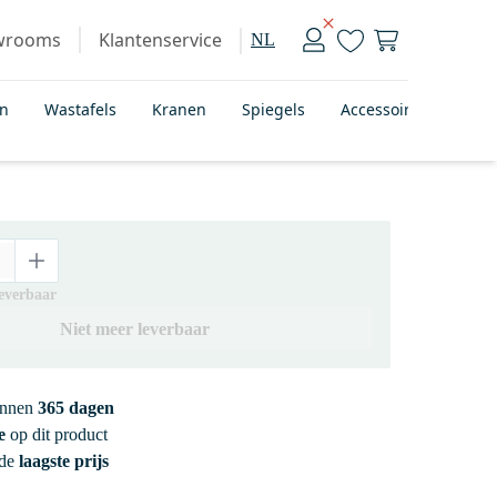
wrooms
Klantenservice
NL
en
Wastafels
Kranen
Spiegels
Accessoires
Bad
leverbaar
Niet meer leverbaar
innen
365 dagen
e
op dit product
 de
laagste prijs