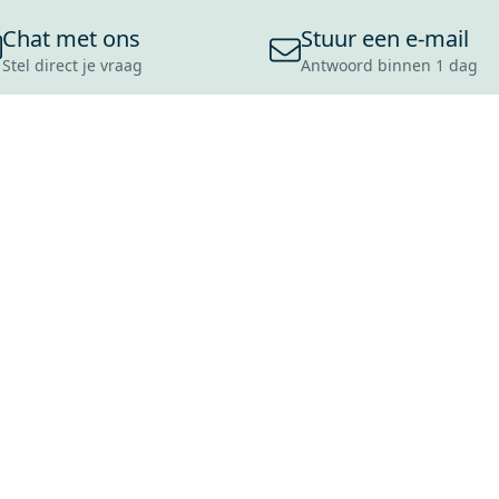
Chat met ons
Stuur een e-mail
Stel direct je vraag
Antwoord binnen 1 dag
ONS ASSORTIMENT
OVER MAXARO
KLANT
BADKAMERS
REVIEWS
CONTACT
TEGELS
OVER ONS
OPENINGS
TOILETTEN
CULTUURWAARDEN
LEVERING
MOODBOARDS
ONZE GESCHIEDENIS
SCHADE
DUURZAAMHEID
RETOURP
MAXARO ALS WERKGEVER
SERVICEA
VACATURES
ZAKELIJK
BLOG
GARANTI
ALLE OND