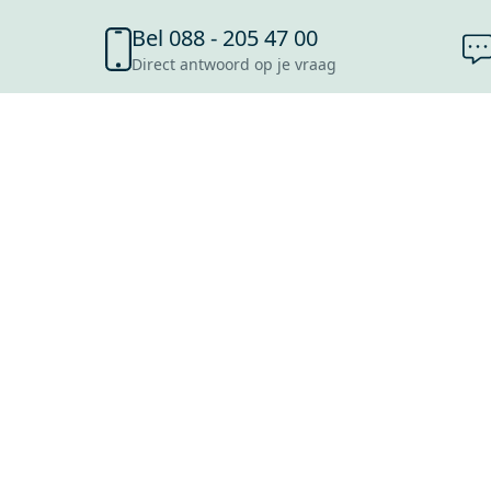
Bel 088 - 205 47 00
Direct antwoord op je vraag
SHOWROOMS
ROOSENDAAL
UTRECHT
ROTTERDAM
HOOFDDORP
Mijn Maxaro login
EINDHOVEN
LEEUWARDEN
HEERLEN
NIJMEGEN
ANTWERPEN