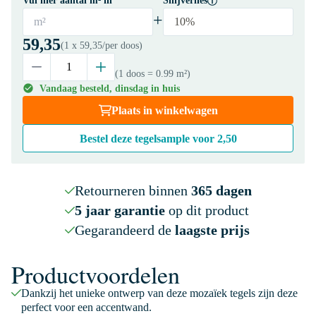
Vul hier aantal m² in
Snijverlies
+
m²
10%
59,35
(1 x
59,35
/per doos)
(1 doos
= 0.99 m²
)
Vandaag besteld, dinsdag in huis
Plaats in winkelwagen
Bestel deze tegelsample voor
2,50
Retourneren binnen
365 dagen
5 jaar garantie
op dit product
Gegarandeerd de
laagste prijs
Productvoordelen
Dankzij het unieke ontwerp van deze mozaïek tegels zijn deze
perfect voor een accentwand.