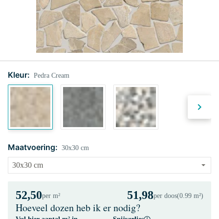
Kleur:
Pedra Cream
Maatvoering:
30x30 cm
52,50
51,98
per m²
per doos
(0.99 m²)
Hoeveel dozen heb ik er nodig?