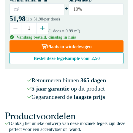
Vul hier aantal m² in
Snijverlies
+
m²
10%
51,98
(1 x
51,98
/per doos)
(1 doos
= 0.99 m²
)
Vandaag besteld, dinsdag in huis
Plaats in winkelwagen
Bestel deze tegelsample voor
2,50
Retourneren binnen
365 dagen
5 jaar garantie
op dit product
Gegarandeerd de
laagste prijs
Productvoordelen
Dankzij het unieke ontwerp van deze mozaïek tegels zijn deze
perfect voor een accentvloer of -wand.