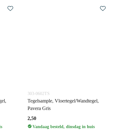
303-0602TS
el,
Tegelsample, Vloertegel/Wandtegel,
Pavera Gris
2,50
is
Vandaag besteld, dinsdag in huis