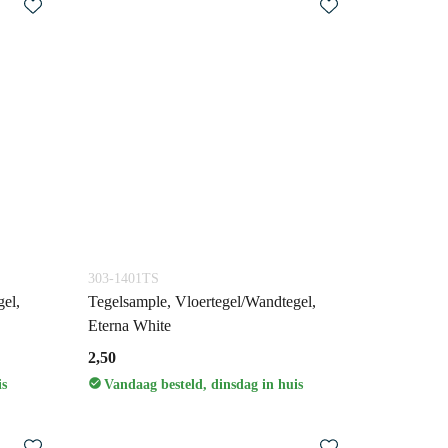
303-1401TS
el,
Tegelsample, Vloertegel/Wandtegel,
Eterna White
2,50
is
Vandaag besteld, dinsdag in huis