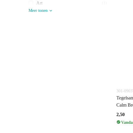
Art
(1)
Meer tonen
301-090
Tegelsam
Calm B
2,50
Vandaa