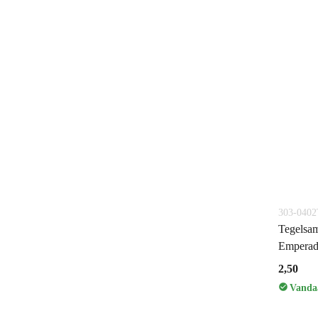
303-040
Tegelsam
Emperad
2,50
Vandaa