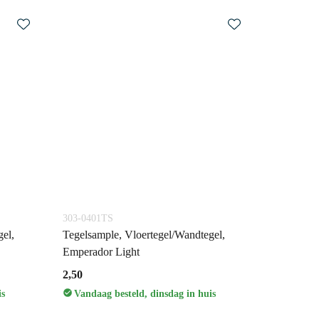
303-0401TS
el,
Tegelsample, Vloertegel/Wandtegel,
Emperador Light
2,50
is
Vandaag besteld, dinsdag in huis