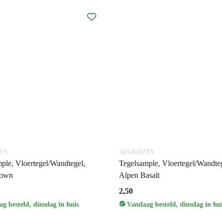
3TS
303-0102TS
ple, Vloertegel/Wandtegel,
Tegelsample, Vloertegel/Wandteg
rown
Alpen Basalt
2,50
g besteld, dinsdag in huis
Vandaag besteld, dinsdag in hu