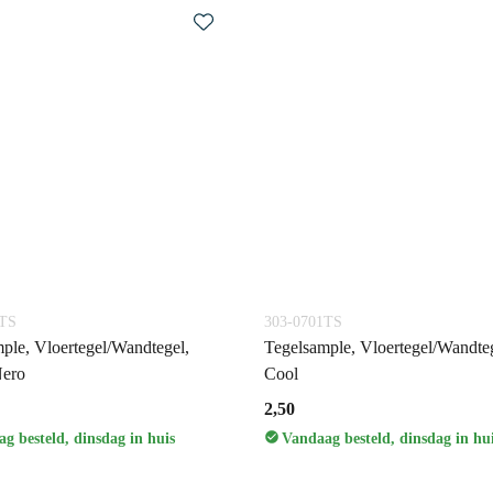
3TS
303-0701TS
ple, Vloertegel/Wandtegel,
Tegelsample, Vloertegel/Wandteg
Nero
Cool
2,50
g besteld, dinsdag in huis
Vandaag besteld, dinsdag in hu