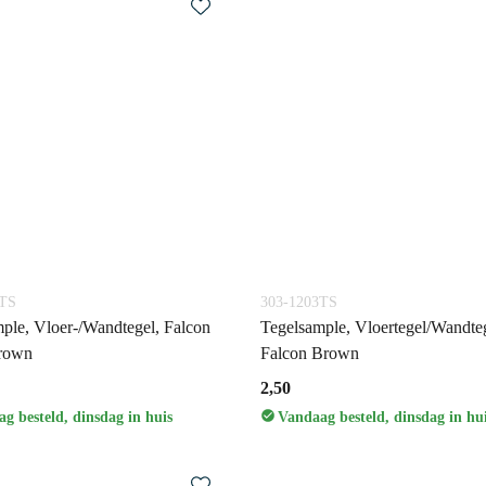
2TS
303-1203TS
ple, Vloer-/Wandtegel, Falcon
Tegelsample, Vloertegel/Wandteg
rown
Falcon Brown
2,50
g besteld, dinsdag in huis
Vandaag besteld, dinsdag in hu