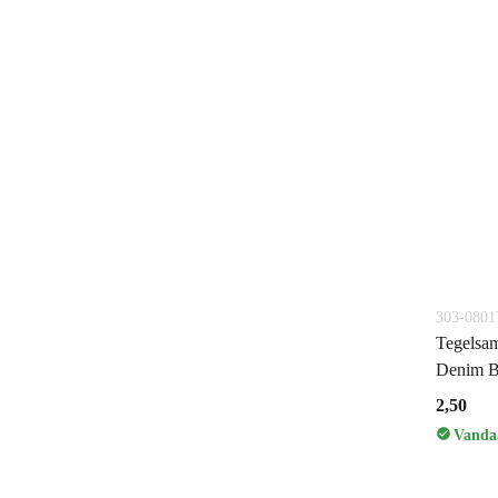
303-080
Tegelsam
Denim B
2,50
Vandaa