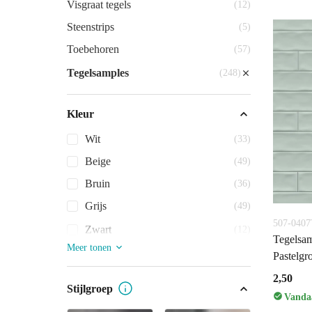
Visgraat tegels
(12)
Steenstrips
(5)
Toebehoren
(57)
Tegelsamples
(248)
Kleur
Wit
(33)
Beige
(49)
Bruin
(36)
Grijs
(49)
507-040
Zwart
(12)
Tegelsam
Meer tonen
Pastelgr
2,50
Stijlgroep
Vandaa