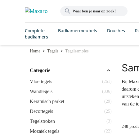
Complete
Badkamermeubels
Douches
R
badkamers
Home
Tegels
Tegelsamples
Sam
Categorie
Vloertegels
Bij Maxa
(261)
daarom d
Wandtegels
(336)
uitsteken
Keramisch parket
(29)
van de te
Decortegels
(25)
Tegelstroken
(3)
248 prod
Mozaïek tegels
(22)