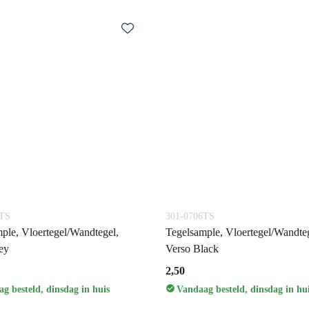
3TS
301-0706TS
ple, Vloertegel/Wandtegel,
Tegelsample, Vloertegel/Wandteg
ey
Verso Black
2,50
g besteld, dinsdag in huis
Vandaag besteld, dinsdag in hu