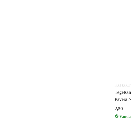
303-060
Tegelsam
Pavera 
2,50
Vandaa