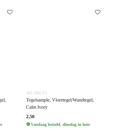
301-0901TS
el,
Tegelsample, Vloertegel/Wandtegel,
Calm Ivory
2,50
is
Vandaag besteld, dinsdag in huis