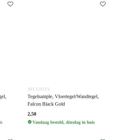
303-1201TS
el,
Tegelsample, Vloertegel/Wandtegel,
Falcon Black Gold
2,50
is
Vandaag besteld, dinsdag in huis