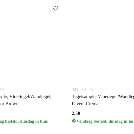
2TS
303-0601TS
ple, Vloertegel/Wandtegel,
Tegelsample, Vloertegel/Wandteg
or Brown
Pavera Crema
2,50
g besteld, dinsdag in huis
Vandaag besteld, dinsdag in hu