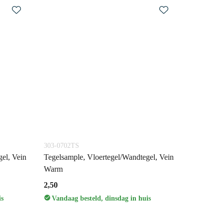
303-0702TS
el, Vein
Tegelsample, Vloertegel/Wandtegel, Vein
Warm
2,50
is
Vandaag besteld, dinsdag in huis