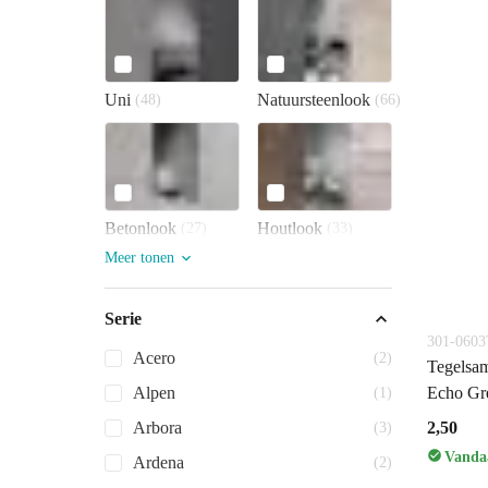
Uni
Natuursteenlook
(48)
(66)
Betonlook
Houtlook
(27)
(33)
Meer tonen
Serie
301-060
Acero
(2)
Tegelsam
Alpen
Echo Gr
(1)
Arbora
2,50
(3)
Vandaa
Ardena
(2)