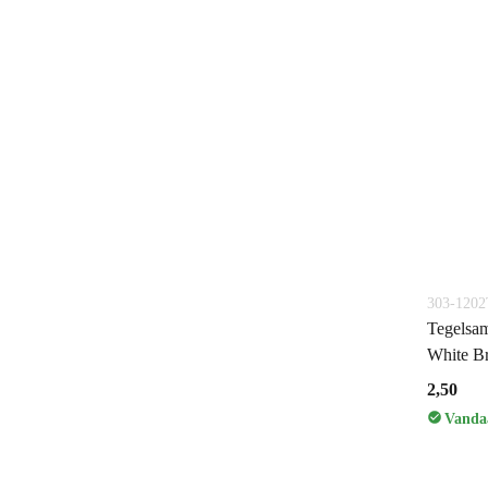
303-120
Tegelsam
White B
2,50
Vandaa