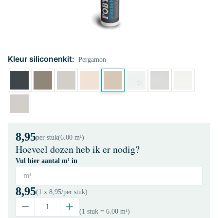
Kleur siliconenkit:
Pergamon
8,95
per stuk
(6.00 m¹)
Hoeveel dozen heb ik er nodig?
Vul hier aantal m¹ in
m¹
8,95
(1 x
8,95
/per stuk)
(1 stuk
= 6.00 m¹
)