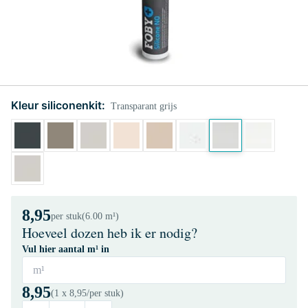
Kleur siliconenkit:
Transparant grijs
8,95
per stuk
(6.00 m¹)
Hoeveel dozen heb ik er nodig?
Vul hier aantal m¹ in
m¹
8,95
(1 x
8,95
/per stuk)