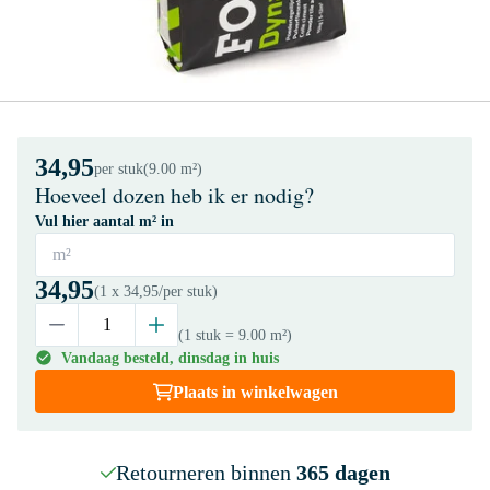
34,95
per stuk
(9.00 m²)
Hoeveel dozen heb ik er nodig?
Vul hier aantal m² in
m²
34,95
(1 x
34,95
/per stuk)
(1 stuk
= 9.00 m²
)
Vandaag besteld, dinsdag in huis
Plaats in winkelwagen
Retourneren binnen
365 dagen