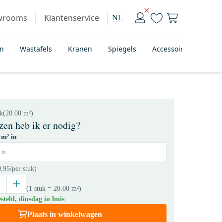
wrooms
Klantenservice
NL
en
Wastafels
Kranen
Spiegels
Accessoires
Bad
uk
(20.00 m²)
zen heb ik er nodig?
 m² in
 in
9,95
/per stuk)
(1 stuk
= 20.00 m²
)
teld, dinsdag in huis
Plaats in winkelwagen