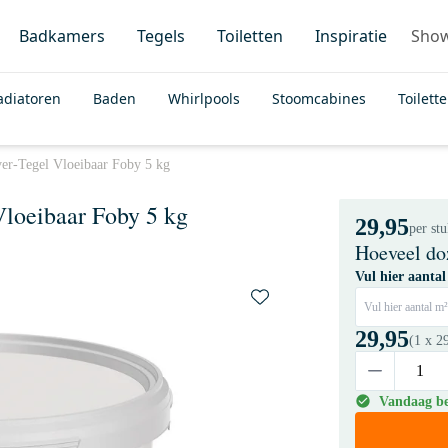
Badkamers
Tegels
Toiletten
Inspiratie
Sho
adiatoren
Baden
Whirlpools
Stoomcabines
Toilett
ver-Tegel Vloeibaar Foby 5 kg
Vloeibaar Foby 5 kg
29,95
per st
Hoeveel do
Vul hier aantal
Vul hier aantal m²
29,95
(1 x
2
Vandaag bes