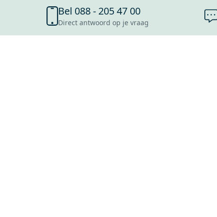
Bel 088 - 205 47 00
Direct antwoord op je vraag
SHOWROOMS
ROOSENDAAL
UTRECHT
ROTTERDAM
HOOFDDORP
Mijn Maxaro login
EINDHOVEN
LEEUWARDEN
HEERLEN
NIJMEGEN
ANTWERPEN