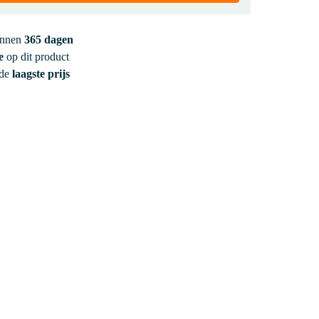
innen
365 dagen
e
op dit product
 de
laagste prijs