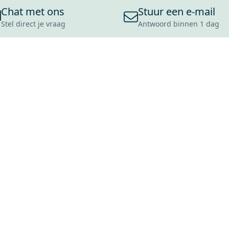
Chat met ons
Stuur een e-mail
Stel direct je vraag
Antwoord binnen 1 dag
ONS ASSORTIMENT
OVER MAXARO
KLANT
BADKAMERS
REVIEWS
CONTACT
TEGELS
OVER ONS
OPENINGS
TOILETTEN
CULTUURWAARDEN
LEVERING
MOODBOARDS
ONZE GESCHIEDENIS
SCHADE
DUURZAAMHEID
RETOURP
MAXARO ALS WERKGEVER
SERVICEA
VACATURES
ZAKELIJK
BLOG
GARANTI
ALLE OND