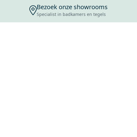
Bezoek onze showrooms
Specialist in badkamers en tegels
ENSERVICE
TIJDEN
SKOSTEN
ROCES
ANVRAAG
EVOORWAARDEN
ERWERPEN