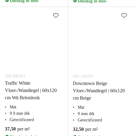
Dinsdag in huis
Dinsdag in huis
304-090301
501-110203
Traffic White
Downtown Beige
Vloer-/Wandtegel | 60x120
Vloer-/Wandtegel | 60x120
cm Wit Betonlook
cm Beige
Mat
Mat
9.9 mm dik
9 mm dik
Gerectificeerd
Gerectificeerd
37,50
per m²
32,50
per m²