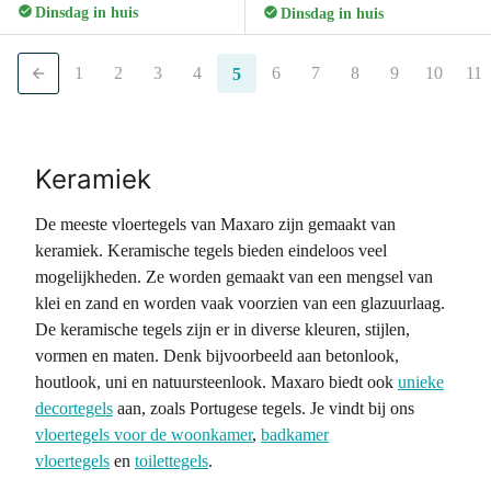
Dinsdag in huis
Dinsdag in huis
1
2
3
4
6
7
8
9
10
11
5
Keramiek
De meeste vloertegels van Maxaro zijn gemaakt van
keramiek. Keramische tegels bieden eindeloos veel
mogelijkheden. Ze worden gemaakt van een mengsel van
klei en zand en worden vaak voorzien van een glazuurlaag.
De keramische tegels zijn er in diverse kleuren, stijlen,
vormen en maten. Denk bijvoorbeeld aan betonlook,
houtlook, uni en natuursteenlook. Maxaro biedt ook
unieke
decortegels
aan, zoals Portugese tegels. Je vindt bij ons
vloertegels voor de woonkamer
,
badkamer
vloertegels
en
toilettegels
.