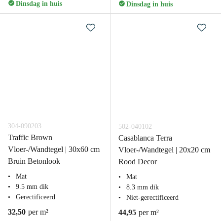
Dinsdag in huis
Dinsdag in huis
304-090203
502-040102
Traffic Brown
Casablanca Terra
Vloer-/Wandtegel | 30x60 cm
Vloer-/Wandtegel | 20x20 cm
Bruin Betonlook
Rood Decor
Mat
Mat
9.5 mm dik
8.3 mm dik
Gerectificeerd
Niet-gerectificeerd
32,50
per m²
44,95
per m²