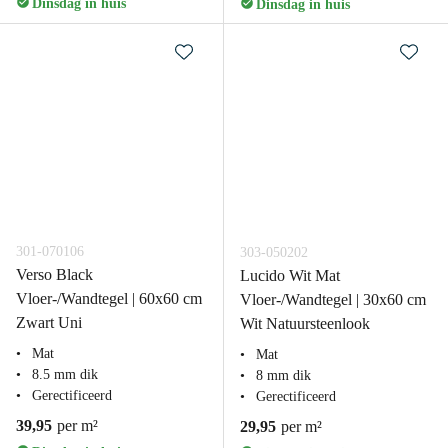
Dinsdag in huis
Dinsdag in huis
301-070106
303-050202
Verso Black
Lucido Wit Mat
Vloer-/Wandtegel | 60x60 cm
Vloer-/Wandtegel | 30x60 cm
Zwart Uni
Wit Natuursteenlook
Mat
Mat
8.5 mm dik
8 mm dik
Gerectificeerd
Gerectificeerd
39,95
per m²
29,95
per m²