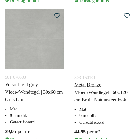
Dinsdag in huis
Dinsdag in huis
501-070603
303-150101
Verso Light grey
Metal Bronze
Vloer-/Wandtegel | 30x60 cm
Vloer-/Wandtegel | 60x120
Grijs Uni
cm Bruin Natuursteenlook
Mat
Mat
9 mm dik
9 mm dik
Gerectificeerd
Gerectificeerd
39,95
per m²
44,95
per m²