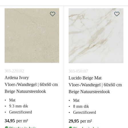
303-220102
303-050107
Ardena Ivory
Lucido Beige Mat
Vloer-/Wandtegel | 60x60 cm
Vloer-/Wandtegel | 60x60 cm
Beige Natuursteenlook
Beige Natuursteenlook
Mat
Mat
9.3 mm dik
8 mm dik
Gerectificeerd
Gerectificeerd
34,95
per m²
29,95
per m²