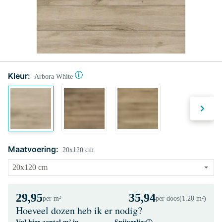
Kleur:
Arbora White
Maatvoering:
20x120 cm
29,95
35,94
per m²
per doos
(1.20 m²)
Hoeveel dozen heb ik er nodig?