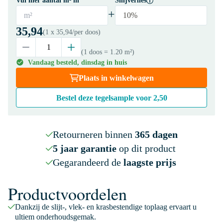
Vul hier aantal m² in
Snijverlies
+
m²
10%
35,94
(1 x
35,94
/per doos)
(1 doos
= 1.20 m²
)
Vandaag besteld, dinsdag in huis
Plaats in winkelwagen
Bestel deze tegelsample voor
2,50
Retourneren binnen
365 dagen
5 jaar garantie
op dit product
Gegarandeerd de
laagste prijs
Productvoordelen
Dankzij de slijt-, vlek- en krasbestendige toplaag ervaart u
ultiem onderhoudsgemak.