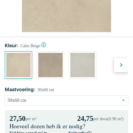
Kleur:
Calm Beige
Maatvoering:
30x60 cm
27,50
24,75
per m²
per doos
(0.90 m²)
Hoeveel dozen heb ik er nodig?