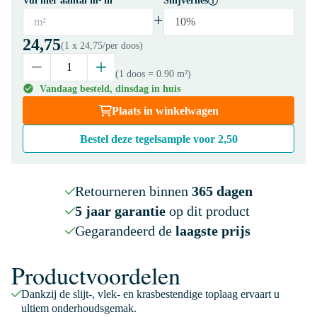
Vul hier aantal m² in
Snijverlies
+
m²
10%
24,75
(1 x
24,75
/per doos)
(1 doos
= 0.90 m²
)
Vandaag besteld, dinsdag in huis
Plaats in winkelwagen
Bestel deze tegelsample voor
2,50
Retourneren binnen
365 dagen
5 jaar garantie
op dit product
Gegarandeerd de
laagste prijs
Productvoordelen
Dankzij de slijt-, vlek- en krasbestendige toplaag ervaart u
ultiem onderhoudsgemak.