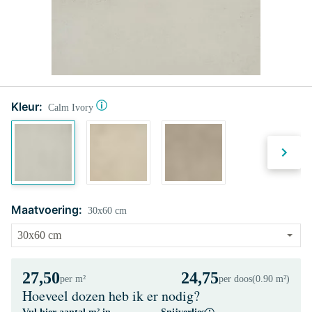
Kleur:
Calm Ivory
Maatvoering:
30x60 cm
27,50
24,75
per m²
per doos
(0.90 m²)
Hoeveel dozen heb ik er nodig?