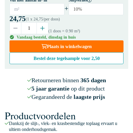
Vul hier aantal m² in
Snijverlies
+
m²
10%
24,75
(1 x
24,75
/per doos)
(1 doos
= 0.90 m²
)
Vandaag besteld, dinsdag in huis
Plaats in winkelwagen
Bestel deze tegelsample voor
2,50
Retourneren binnen
365 dagen
5 jaar garantie
op dit product
Gegarandeerd de
laagste prijs
Productvoordelen
Dankzij de slijt-, vlek- en krasbestendige toplaag ervaart u
ultiem onderhoudsgemak.