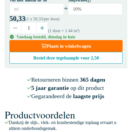
Vul hier aantal m² in
Snijverlies
+
m²
10%
50,33
(1 x
50,33
/per doos)
(1 doos
= 1.44 m²
)
Vandaag besteld, dinsdag in huis
Plaats in winkelwagen
Bestel deze tegelsample voor
2,50
Retourneren binnen
365 dagen
5 jaar garantie
op dit product
Gegarandeerd de
laagste prijs
Productvoordelen
Dankzij de slijt-, vlek- en krasbestendige toplaag ervaart u
ultiem onderhoudsgemak.