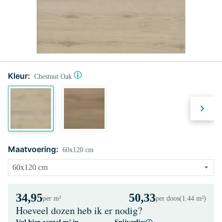
Kleur:
Chestnut Oak
Maatvoering:
60x120 cm
34,95
50,33
per m²
per doos
(1.44 m²)
Hoeveel dozen heb ik er nodig?