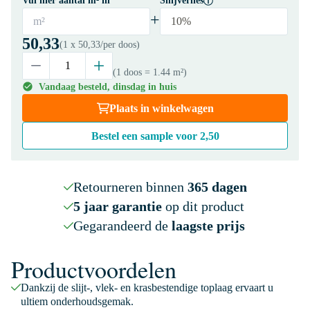
Vul hier aantal m² in
Snijverlies
+
m²
10%
50,33
(1 x
50,33
/per doos)
(1 doos
= 1.44 m²
)
Vandaag besteld, dinsdag in huis
Plaats in winkelwagen
Bestel een sample voor
2,50
Retourneren binnen
365 dagen
5 jaar garantie
op dit product
Gegarandeerd de
laagste prijs
Productvoordelen
Dankzij de slijt-, vlek- en krasbestendige toplaag ervaart u
ultiem onderhoudsgemak.