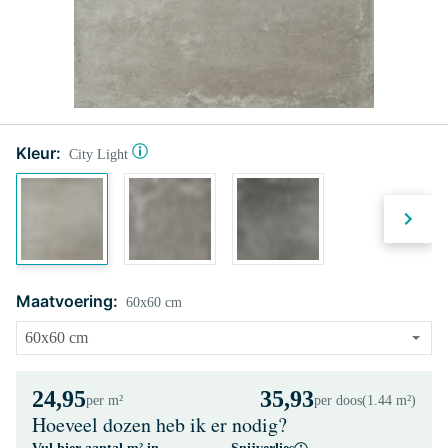
Kleur:
City Light
Maatvoering:
60x60 cm
24,95
35,93
per m²
per doos
(1.44 m²)
Hoeveel dozen heb ik er nodig?