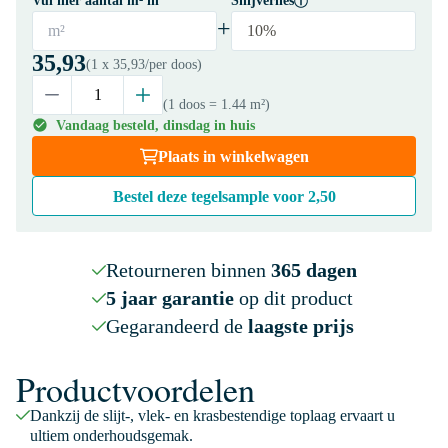
Vul hier aantal m² in
Snijverlies
+
m²
10%
35,93
(1 x
35,93
/per doos)
(1 doos
= 1.44 m²
)
Vandaag besteld, dinsdag in huis
Plaats in winkelwagen
Bestel deze tegelsample voor
2,50
Retourneren binnen
365 dagen
5 jaar garantie
op dit product
Gegarandeerd de
laagste prijs
Productvoordelen
Dankzij de slijt-, vlek- en krasbestendige toplaag ervaart u
ultiem onderhoudsgemak.