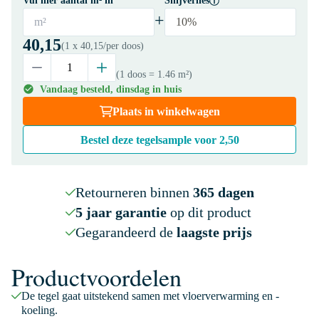
Vul hier aantal m² in
Snijverlies
+
m²
10%
40,15
(1 x
40,15
/per doos)
(1 doos
= 1.46 m²
)
Vandaag besteld, dinsdag in huis
Plaats in winkelwagen
Bestel deze tegelsample voor
2,50
Retourneren binnen
365 dagen
5 jaar garantie
op dit product
Gegarandeerd de
laagste prijs
Productvoordelen
De tegel gaat uitstekend samen met vloerverwarming en -
koeling.