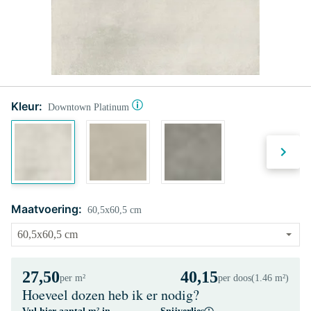
Kleur:
Downtown Platinum
Maatvoering:
60,5x60,5 cm
27,50
40,15
per m²
per doos
(1.46 m²)
Hoeveel dozen heb ik er nodig?