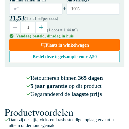
Vul hier aantal m² in
Snijverlies
+
m²
10%
21,53
(1 x
21,53
/per doos)
(1 doos
= 1.44 m²
)
Vandaag besteld, dinsdag in huis
Plaats in winkelwagen
Bestel deze tegelsample voor
2,50
Retourneren binnen
365 dagen
5 jaar garantie
op dit product
Gegarandeerd de
laagste prijs
Productvoordelen
Dankzij de slijt-, vlek- en krasbestendige toplaag ervaart u
ultiem onderhoudsgemak.