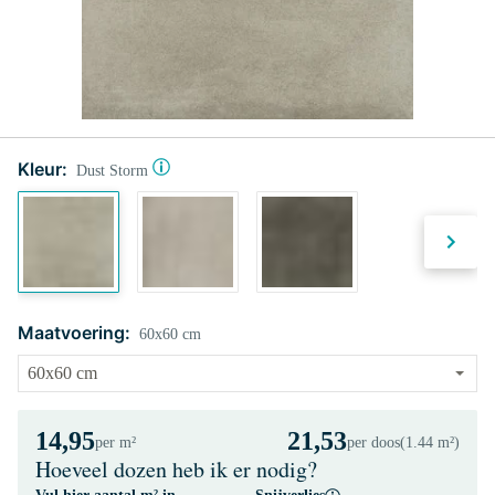
Kleur:
Dust Storm
Maatvoering:
60x60 cm
14,95
21,53
per m²
per doos
(1.44 m²)
Hoeveel dozen heb ik er nodig?