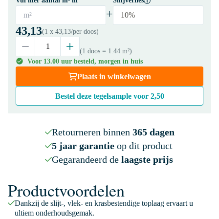
Vul hier aantal m² in
Snijverlies
+
m²
10%
43,13
(1 x
43,13
/per doos)
(1 doos
= 1.44 m²
)
Voor 13.00 uur besteld, morgen in huis
Plaats in winkelwagen
Bestel deze tegelsample voor
2,50
Retourneren binnen
365 dagen
5 jaar garantie
op dit product
Gegarandeerd de
laagste prijs
Productvoordelen
Dankzij de slijt-, vlek- en krasbestendige toplaag ervaart u
ultiem onderhoudsgemak.