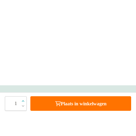
Heb je vragen?
1
Plaats in winkelwagen
Bel 088 - 205 47 00
Direct antwoord op je vraag
Chat met ons
Stel direct je vraag
Stuur een e-mail
Antwoord binnen 1 dag