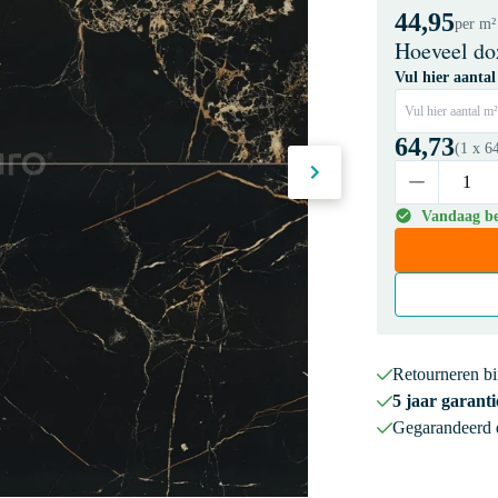
44,95
per m²
Hoeveel do
Vul hier aantal
Vul hier aantal m²
64,73
(1 x
6
Vandaag be
Retourneren b
5 jaar garanti
Gegarandeerd