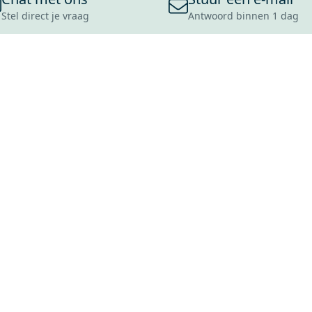
Stel direct je vraag
Antwoord binnen 1 dag
ONS ASSORTIMENT
OVER MAXARO
KLANT
BADKAMERS
REVIEWS
CONTACT
TEGELS
OVER ONS
OPENINGS
TOILETTEN
CULTUURWAARDEN
LEVERING
MOODBOARDS
ONZE GESCHIEDENIS
SCHADE
DUURZAAMHEID
RETOURP
MAXARO ALS WERKGEVER
SERVICEA
VACATURES
ZAKELIJK
BLOG
GARANTI
ALLE OND