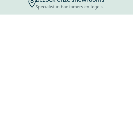
Specialist in badkamers en tegels
ENSERVICE
TIJDEN
SKOSTEN
ROCES
ANVRAAG
EVOORWAARDEN
ERWERPEN