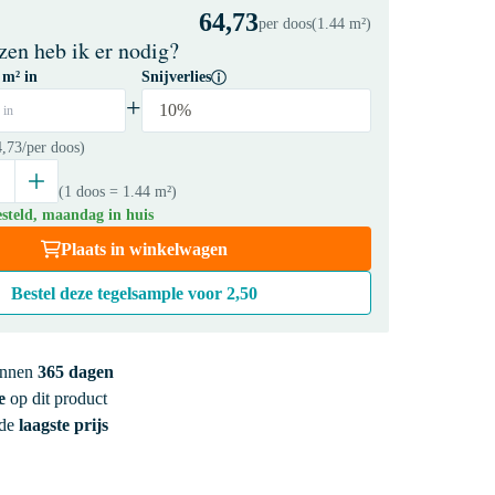
64,73
per doos
(1.44 m²)
zen heb ik er nodig?
 m² in
Snijverlies
+
10%
 in
4,73
/per doos)
(1 doos
= 1.44 m²
)
steld, maandag in huis
Plaats in winkelwagen
Bestel deze tegelsample voor
2,50
innen
365 dagen
e
op dit product
 de
laagste prijs