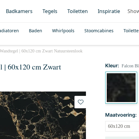
Badkamers
Tegels
Toiletten
Inspiratie
Sho
adiatoren
Baden
Whirlpools
Stoomcabines
Toilett
/Wandtegel | 60x120 cm Zwart Natuursteenlook
l | 60x120 cm Zwart
Kleur:
Falcon Bl
Maatvoering: