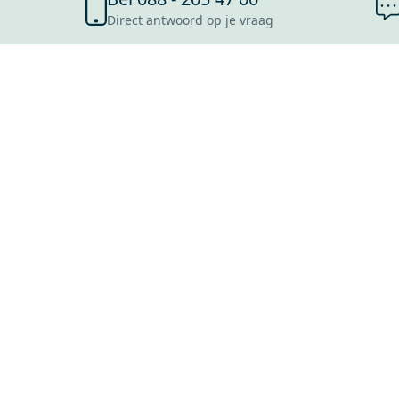
Direct antwoord op je vraag
SHOWROOMS
ROOSENDAAL
UTRECHT
ROTTERDAM
HOOFDDORP
Mijn Maxaro login
EINDHOVEN
LEEUWARDEN
HEERLEN
NIJMEGEN
ANTWERPEN