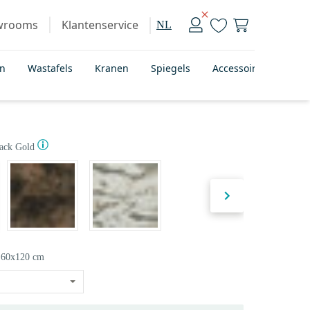
wrooms
Klantenservice
NL
en
Wastafels
Kranen
Spiegels
Accessoires
Bad
ack Gold
60x120 cm