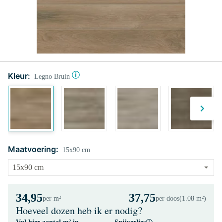
Kleur:
Legno Bruin
Maatvoering:
15x90 cm
34,95
37,75
per m²
per doos
(1.08 m²)
Hoeveel dozen heb ik er nodig?