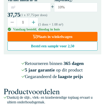
Vul hier aantal m² in
Snijverlies
+
m²
10%
37,75
(1 x
37,75
/per doos)
(1 doos
= 1.08 m²
)
Vandaag besteld, dinsdag in huis
Plaats in winkelwagen
Bestel een sample voor
2,50
Retourneren binnen
365 dagen
5 jaar garantie
op dit product
Gegarandeerd de
laagste prijs
Productvoordelen
Dankzij de slijt-, vlek- en krasbestendige toplaag ervaart u
ultiem onderhoudsgemak.