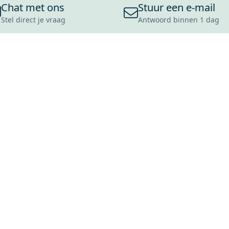
Chat met ons
Stuur een e-mail
Stel direct je vraag
Antwoord binnen 1 dag
ONS ASSORTIMENT
OVER MAXARO
KLANT
BADKAMERS
REVIEWS
CONTACT
TEGELS
OVER ONS
OPENINGS
TOILETTEN
CULTUURWAARDEN
LEVERING
MOODBOARDS
ONZE GESCHIEDENIS
SCHADE
DUURZAAMHEID
RETOURP
MAXARO ALS WERKGEVER
SERVICEA
VACATURES
ZAKELIJK
BLOG
GARANTI
ALLE OND