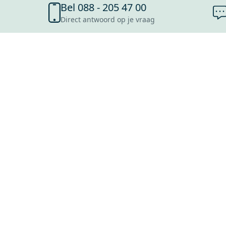
Bel 088 - 205 47 00
Direct antwoord op je vraag
SHOWROOMS
ROOSENDAAL
UTRECHT
ROTTERDAM
HOOFDDORP
Mijn Maxaro login
EINDHOVEN
LEEUWARDEN
HEERLEN
NIJMEGEN
ANTWERPEN