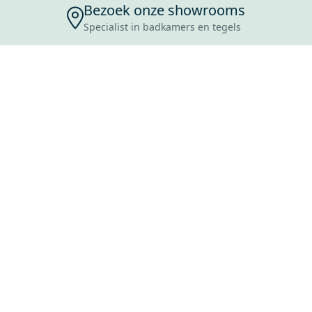
Bezoek onze showrooms
Specialist in badkamers en tegels
ENSERVICE
TIJDEN
SKOSTEN
ROCES
ANVRAAG
EVOORWAARDEN
ERWERPEN