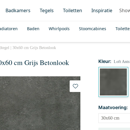
Badkamers
Tegels
Toiletten
Inspiratie
Sho
adiatoren
Baden
Whirlpools
Stoomcabines
Toilett
dtegel | 30x60 cm Grijs Betonlook
30x60 cm Grijs Betonlook
Kleur:
Loft Antr
Maatvoering: