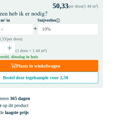
50,33
per doos
(1.44 m²)
zen heb ik er nodig?
 m² in
Snijverlies
+
10%
 in
0,33
/per doos)
(1 doos
= 1.44 m²
)
teld, dinsdag in huis
Plaats in winkelwagen
Bestel deze tegelsample voor
2,50
innen
365 dagen
e
op dit product
 de
laagste prijs