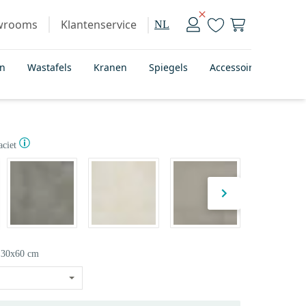
wrooms
Klantenservice
NL
en
Wastafels
Kranen
Spiegels
Accessoires
Bad
aciet
30x60 cm