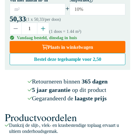
Vul hier aantal m² in
Snijverlies
+
m²
10%
50,33
(1 x
50,33
/per doos)
(1 doos
= 1.44 m²
)
Vandaag besteld, dinsdag in huis
Plaats in winkelwagen
Bestel deze tegelsample voor
2,50
Retourneren binnen
365 dagen
5 jaar garantie
op dit product
Gegarandeerd de
laagste prijs
Productvoordelen
Dankzij de slijt-, vlek- en krasbestendige toplaag ervaart u
ultiem onderhoudsgemak.