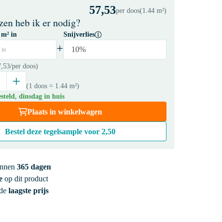
57,53
per doos
(1.44 m²)
zen heb ik er nodig?
 m² in
Snijverlies
+
10%
 in
7,53
/per doos)
(1 doos
= 1.44 m²
)
teld, dinsdag in huis
Plaats in winkelwagen
Bestel deze tegelsample voor
2,50
innen
365 dagen
e
op dit product
 de
laagste prijs