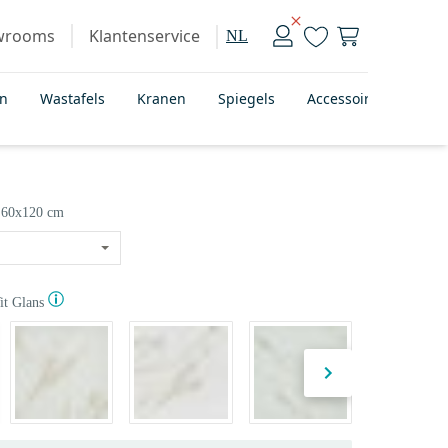
wrooms
Klantenservice
NL
en
Wastafels
Kranen
Spiegels
Accessoires
Bad
60x120 cm
t Glans