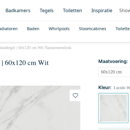
Badkamers
Tegels
Toiletten
Inspiratie
Sho
adiatoren
Baden
Whirlpools
Stoomcabines
Toilett
Wandtegel | 60x120 cm Wit Natuursteenlook
 | 60x120 cm Wit
Maatvoering:
Kleur:
Lucido Wi