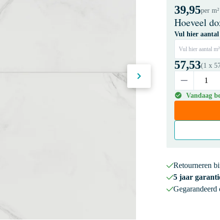
39,95
per m²
Hoeveel do
Vul hier aantal
Vul hier aantal m²
57,53
(1 x
5
Vandaag bes
Retourneren b
5 jaar garanti
Gegarandeerd