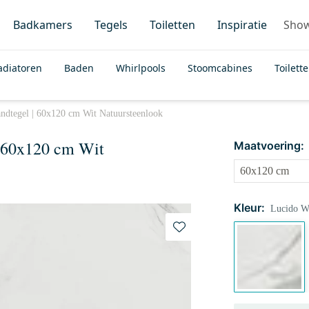
Badkamers
Tegels
Toiletten
Inspiratie
Sho
adiatoren
Baden
Whirlpools
Stoomcabines
Toilett
ndtegel | 60x120 cm Wit Natuursteenlook
| 60x120 cm Wit
Maatvoering:
Kleur:
Lucido W