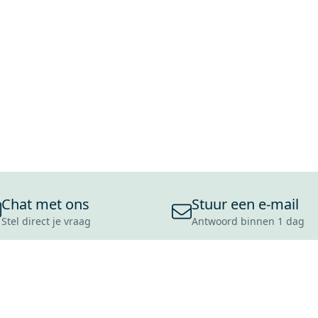
Chat met ons
Stuur een e-mail
Stel direct je vraag
Antwoord binnen 1 dag
ONS ASSORTIMENT
OVER MAXARO
KLANT