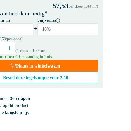
57,53
per doos
(1.44 m²)
zen heb ik er nodig?
 m² in
Snijverlies
+
10%
 in
7,53
/per doos)
(1 doos
= 1.44 m²
)
 uur besteld, maandag in huis
Plaats in winkelwagen
Bestel deze tegelsample voor
2,50
innen
365 dagen
e
op dit product
 de
laagste prijs