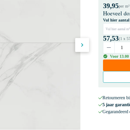
39,95
per m²
Hoeveel do
Vul hier aantal
Vul hier aantal m²
57,53
(1 x
5
Voor 13.00
Retourneren b
5 jaar garanti
Gegarandeerd