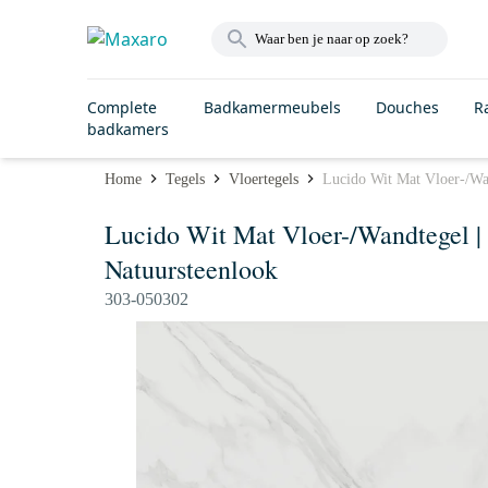
Complete
Badkamermeubels
Douches
R
badkamers
Home
Tegels
Vloertegels
Lucido Wit Mat Vloer-/Wa
Lucido Wit Mat Vloer-/Wandtegel 
Natuursteenlook
303-050302