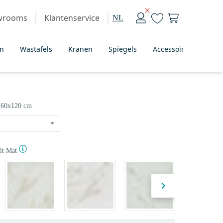
wrooms
Klantenservice
NL
en
Wastafels
Kranen
Spiegels
Accessoires
Bad
60x120 cm
it Mat