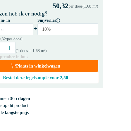
50,32
per doos
(1.68 m²)
zen heb ik er nodig?
 m² in
Snijverlies
+
10%
 in
0,32
/per doos)
(1 doos
= 1.68 m²
)
eptember in huis
Plaats in winkelwagen
Bestel deze tegelsample voor
2,50
innen
365 dagen
e
op dit product
 de
laagste prijs