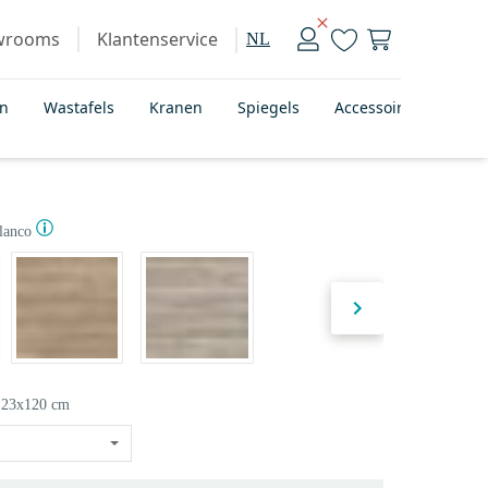
wrooms
Klantenservice
NL
en
Wastafels
Kranen
Spiegels
Accessoires
Bad
lanco
23x120 cm