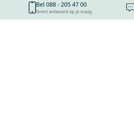
Bel 088 - 205 47 00
Direct antwoord op je vraag
SHOWROOMS
ROOSENDAAL
UTRECHT
ROTTERDAM
HOOFDDORP
Mijn Maxaro login
EINDHOVEN
LEEUWARDEN
HEERLEN
NIJMEGEN
ANTWERPEN