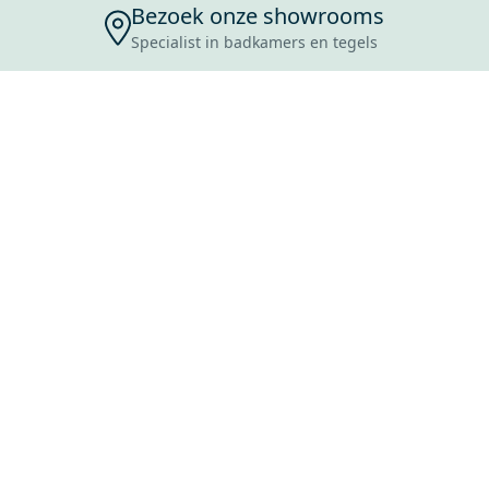
Bezoek onze showrooms
Specialist in badkamers en tegels
ENSERVICE
TIJDEN
SKOSTEN
ROCES
ANVRAAG
EVOORWAARDEN
ERWERPEN