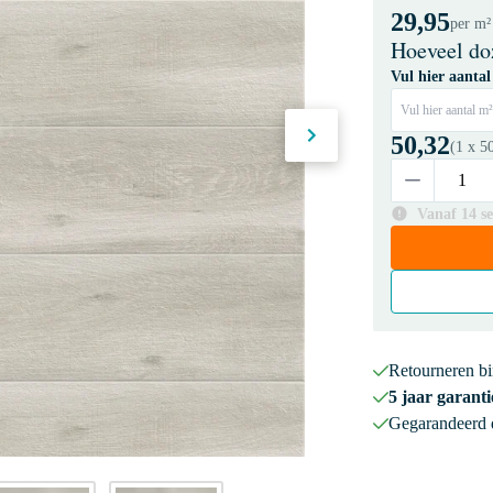
29,95
per m²
Hoeveel do
Vul hier aantal
Vul hier aantal m²
50,32
(1 x
5
Vanaf 14 s
Retourneren b
5 jaar garanti
Gegarandeerd