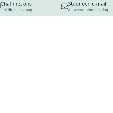
Chat met ons
Stuur een e-mail
Stel direct je vraag
Antwoord binnen 1 dag
ONS ASSORTIMENT
OVER MAXARO
KLANT
BADKAMERS
REVIEWS
CONTACT
TEGELS
OVER ONS
OPENINGS
TOILETTEN
CULTUURWAARDEN
LEVERING
MOODBOARDS
ONZE GESCHIEDENIS
SCHADE
DUURZAAMHEID
RETOURP
MAXARO ALS WERKGEVER
SERVICEA
VACATURES
ZAKELIJK
BLOG
GARANTI
ALLE OND