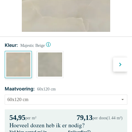
Kleur:
Majestic Beige
Maatvoering:
60x120 cm
54,95
79,13
per m²
per doos
(1.44 m²)
Hoeveel dozen heb ik er nodig?