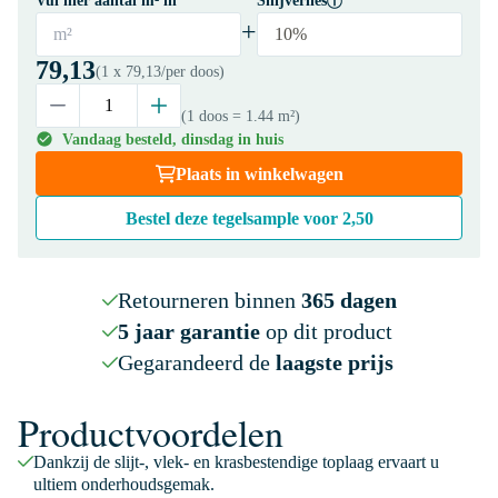
Vul hier aantal m² in
Snijverlies
+
m²
10%
79,13
(1 x
79,13
/per doos)
(1 doos
= 1.44 m²
)
Vandaag besteld, dinsdag in huis
Plaats in winkelwagen
Bestel deze tegelsample voor
2,50
Retourneren binnen
365 dagen
5 jaar garantie
op dit product
Gegarandeerd de
laagste prijs
Productvoordelen
Dankzij de slijt-, vlek- en krasbestendige toplaag ervaart u
ultiem onderhoudsgemak.