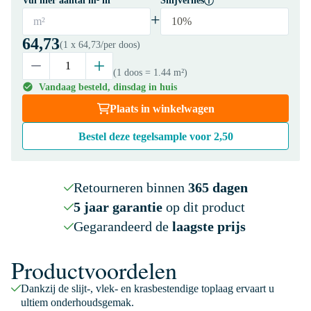
Vul hier aantal m² in
Snijverlies
+
m²
10%
64,73
(1 x
64,73
/per doos)
(1 doos
= 1.44 m²
)
Vandaag besteld, dinsdag in huis
Plaats in winkelwagen
Bestel deze tegelsample voor
2,50
Retourneren binnen
365 dagen
5 jaar garantie
op dit product
Gegarandeerd de
laagste prijs
Productvoordelen
Dankzij de slijt-, vlek- en krasbestendige toplaag ervaart u
ultiem onderhoudsgemak.