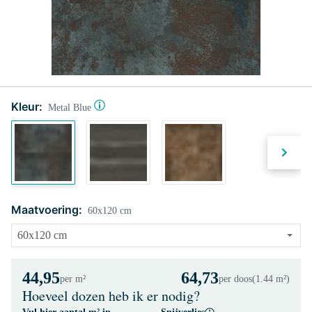
Kleur:
Metal Blue
Maatvoering:
60x120 cm
44,95
64,73
per m²
per doos
(1.44 m²)
Hoeveel dozen heb ik er nodig?