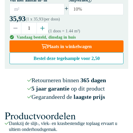
Vul hier aantal m² in
Snijverlies
+
m²
10%
35,93
(1 x
35,93
/per doos)
(1 doos
= 1.44 m²
)
Vandaag besteld, dinsdag in huis
Plaats in winkelwagen
Bestel deze tegelsample voor
2,50
Retourneren binnen
365 dagen
5 jaar garantie
op dit product
Gegarandeerd de
laagste prijs
Productvoordelen
Dankzij de slijt-, vlek- en krasbestendige toplaag ervaart u
ultiem onderhoudsgemak.