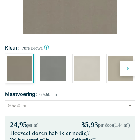
Kleur:
Pure Brown
Maatvoering:
60x60 cm
24,95
35,93
per m²
per doos
(1.44 m²)
Hoeveel dozen heb ik er nodig?