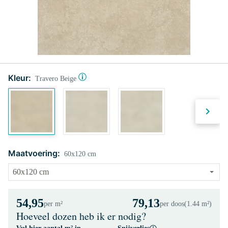
Kleur:
Travero Beige
Maatvoering:
60x120 cm
54,95
79,13
per m²
per doos
(1.44 m²)
Hoeveel dozen heb ik er nodig?