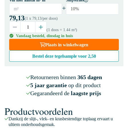
Vul hier aantal m² in
Snijverlies
+
m²
10%
79,13
(1 x
79,13
/per doos)
(1 doos
= 1.44 m²
)
Vandaag besteld, dinsdag in huis
Plaats in winkelwagen
Bestel deze tegelsample voor
2,50
Retourneren binnen
365 dagen
5 jaar garantie
op dit product
Gegarandeerd de
laagste prijs
Productvoordelen
Dankzij de slijt-, vlek- en krasbestendige toplaag ervaart u
ultiem onderhoudsgemak.