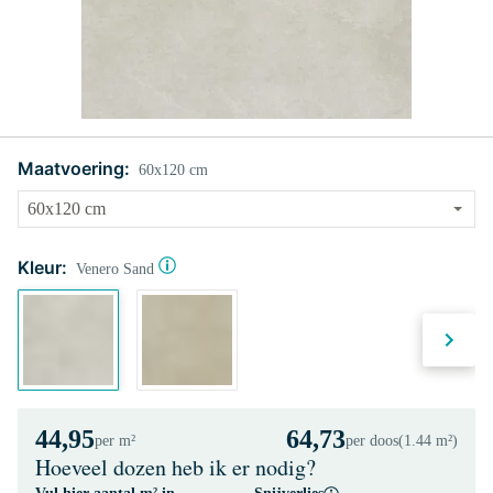
Maatvoering:
60x120 cm
Kleur:
Venero Sand
44,95
64,73
per m²
per doos
(1.44 m²)
Hoeveel dozen heb ik er nodig?