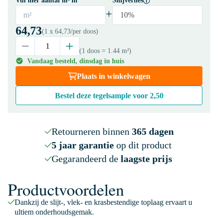
Vul hier aantal m² in
Snijverlies
+
m²
10%
64,73
(1 x
64,73
/per doos)
(1 doos
= 1.44 m²
)
Vandaag besteld, dinsdag in huis
Plaats in winkelwagen
Bestel deze tegelsample voor
2,50
Retourneren binnen
365 dagen
5 jaar garantie
op dit product
Gegarandeerd de
laagste prijs
Productvoordelen
Dankzij de slijt-, vlek- en krasbestendige toplaag ervaart u
ultiem onderhoudsgemak.